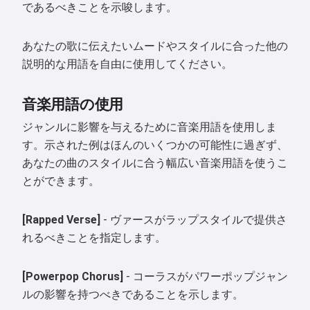
であるべきことを示唆します。
こんにちは 👋
私は歌を作成したり、詩やお祝い
あなたの歌に伝えたいムードやスタイルに合った他の
メッセージを書けます🥰
説明的な用語を自由に使用してください。
音楽用語の使用
無料でお試しください
ジャンルに影響を与えるために音楽用語を使用しま
す。示された例はほんのいくつかの可能性に過ぎず、
あなたの曲のスタイルに合う幅広い音楽用語を使うこ
とができます。
同意します:
利用規約
,
プライバシーポリシー
,
返金ポリシー
[Rapped Verse]
- ヴァースがラップスタイルで提供さ
れるべきことを指定します。
[Powerpop Chorus]
- コーラスがパワーポップジャン
ルの影響を持つべきであることを示します。