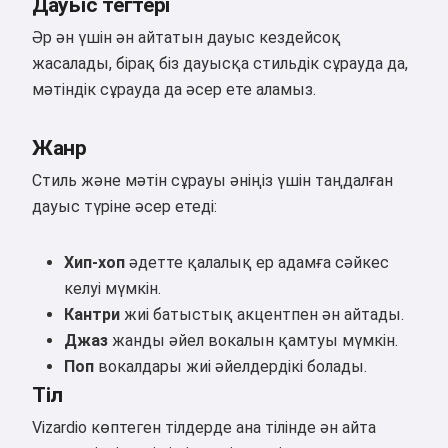
Дауыс тегтері
Әр ән үшін ән айтатын дауыс кездейсоқ
жасалады, бірақ біз дауысқа стильдік сұрауда да,
мәтіндік сұрауда да әсер ете аламыз.
Жанр
Стиль және мәтін сұрауы әніңіз үшін таңдалған
дауыс түріне әсер етеді:
Хип-хоп
әдетте қалалық ер адамға сәйкес
келуі мүмкін.
Кантри
жиі батыстық акцентпен ән айтады.
Джаз
жанды әйел вокалын қамтуы мүмкін.
Поп
вокалдары жиі әйелдердікі болады.
Тіл
Vizardio көптеген тілдерде ана тілінде ән айта
Сәлем 👋