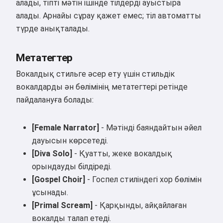
алады, тіпті мәтін ішінде тілдерді ауыстыра
Мен әндер жасай аламын,
алады. Арнайы сұрау қажет емес; тіл автоматты
өлеңдер мен құттықтаулар
түрде анықталады.
жаза аламын 🥰
Метатегтер
Вокалдық стильге әсер ету үшін стильдік
Тегін қолданып көріңіз
вокалдарды ән бөлімінің метатегтері ретінде
пайдалануға болады:
Мен қабылдаймын:
Қызмет көрсету шарттары
,
[Female Narrator]
- Мәтінді баяндайтын әйел
Құпиялылық саясаты
,
Қайтару саясаты
дауысын көрсетеді.
[Diva Solo]
- Қуатты, жеке вокалдық
орындауды білдіреді.
[Gospel Choir]
- Госпел стиліндегі хор бөлімін
ұсынады.
[Primal Scream]
- Қарқынды, айқайлаған
вокалды талап етеді.