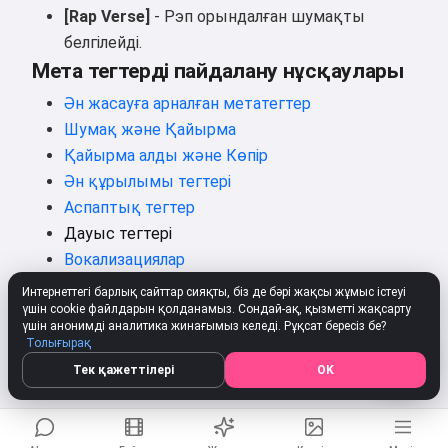
[Rap Verse]
- Рэп орындалған шумақты
белгілейді.
Мета тегтерді пайдалану нұсқаулары
Ән жасауға арналған метатегтер
Шумақ және Қайырма
Қайырма алды және Көпір
Ән құрылымы тегтері
Аспаптық тегтер
Дауыс тегтері
Вокализациялар
Интернеттегі барлық сайттар сияқты, біз де бәрі жақсы жұмыс істеуі
үшін cookie файлдарын қолданамыз. Сондай-ақ, қызметті жақсарту
үшін анонимді аналитика жинағымыз келеді. Рұқсат бересіз бе?
Толығырақ
Өз әніңізді тегін жасаңыз
Тек қажеттілері
OK