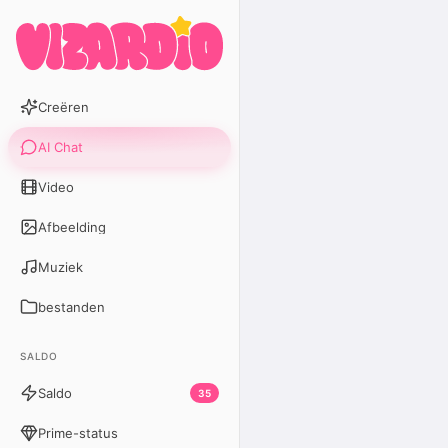
Creëren
AI Chat
Video
Afbeelding
Muziek
bestanden
SALDO
Saldo
35
Prime-status