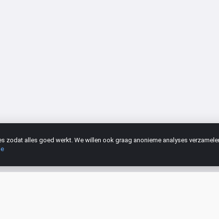
kies zodat alles goed werkt. We willen ook graag anonieme analyses verzamel
ie
at Assistent