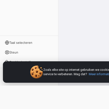
Taal selecteren
Steun
Cookie-instellingen
Zoals elke site op internet gebruiken we coo
service te verbeteren. Mag dat?
Meer informat
Inloggen
Sla je werk op
Vizardio — AI Ch
Delen