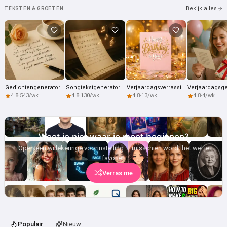
Bekijk alles
TEKSTEN & GROETEN
Probeer gratis
Ik accepteer:
Gebruiksvoorwaarden
,
Privacybeleid
,
Terugbetalingsbeleid
Gedichtengenerator
Songtekstgenerator
Verjaardagsverrassingen
4.8
·
543/wk
4.8
·
130/wk
4.8
·
13/wk
4.8
·
4/wk
Weet je niet waar je moet beginnen?
Open een willekeurige voorinstelling — misschien wordt het wel je
favoriet.
Verras me
Populair
Nieuw