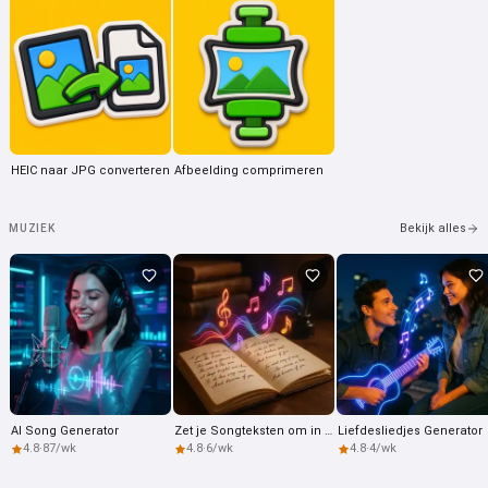
HEIC naar JPG converteren
Afbeelding comprimeren
Bekijk alles
MUZIEK
Hoi 👋
Ik kan liedjes maken, gedichten
AI Song Generator
Zet je Songteksten om in Liedjes
Liefdesliedjes Generator
schrijven en felicitaties 🥰
4.8
·
87/wk
4.8
·
6/wk
4.8
·
4/wk