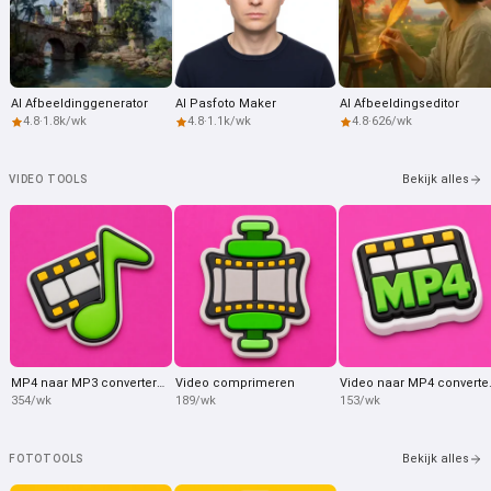
AI Afbeeldinggenerator
AI Pasfoto Maker
AI Afbeeldingseditor
4.8
·
1.8k/wk
4.8
·
1.1k/wk
4.8
·
626/wk
Bekijk alles
VIDEO TOOLS
MP4 naar MP3 converteren
Video comprimeren
Video n
354/wk
189/wk
153/wk
Bekijk alles
FOTOTOOLS