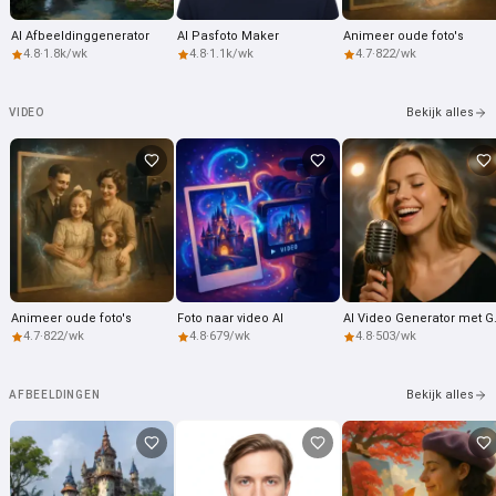
AI Afbeeldinggenerator
AI Pasfoto Maker
Animeer oude foto's
4.8
·
1.8k/wk
4.8
·
1.1k/wk
4.7
·
822/wk
Bekijk alles
VIDEO
Animeer oude foto's
Foto naar video AI
AI Video
4.7
·
822/wk
4.8
·
679/wk
4.8
·
503/wk
Bekijk alles
AFBEELDINGEN