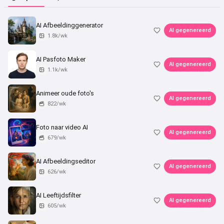
AI Afbeeldinggenerator
AI gegenereerd
1.8k/wk
AI Pasfoto Maker
AI gegenereerd
1.1k/wk
Animeer oude foto's
AI gegenereerd
822/wk
Foto naar video AI
AI gegenereerd
679/wk
AI Afbeeldingseditor
AI gegenereerd
626/wk
AI Leeftijdsfilter
AI gegenereerd
605/wk