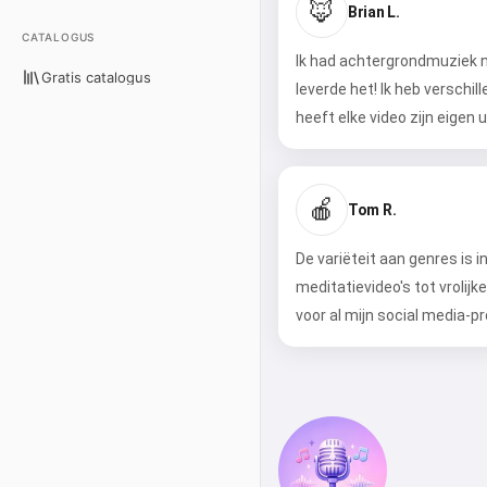
🦊
Brian L.
CATALOGUS
Ik had achtergrondmuziek n
Gratis catalogus
leverde het! Ik heb verschil
heeft elke video zijn eigen
🍎
Tom R.
De variëteit aan genres is
meditatievideo's tot vrolij
voor al mijn social media-pr