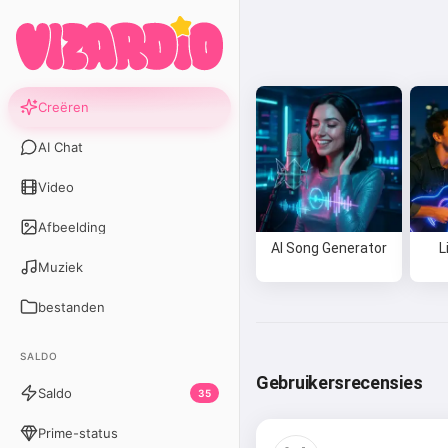
Creëren
AI Chat
Video
Afbeelding
AI Song Generator
L
Muziek
bestanden
SALDO
Gebruikersrecensies
Saldo
35
Prime-status