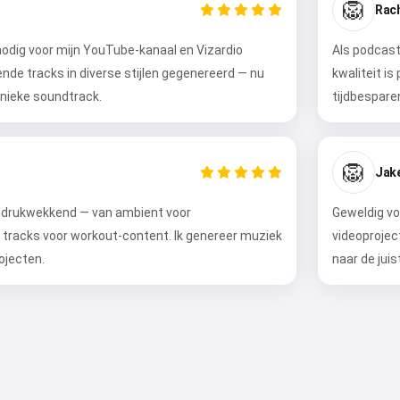
🦁
Rach
odig voor mijn YouTube-kanaal en Vizardio
Als podcaste
lende tracks in diverse stijlen gegenereerd — nu
kwaliteit is
 unieke soundtrack.
tijdbespare
🦁
Jak
 indrukwekkend — van ambient voor
Geweldig vo
ke tracks voor workout-content. Ik genereer muziek
videoprojec
ojecten.
naar de juis