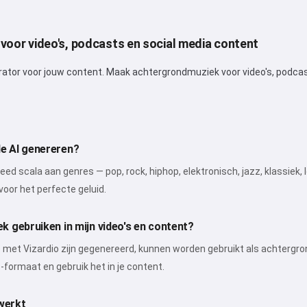
Hoi 👋
Ik kan liedjes maken, gedichten
 voor video's, podcasts en social media content
schrijven en felicitaties 🥰
rator voor jouw content. Maak achtergrondmuziek voor video's, podca
Probeer gratis
e AI genereren?
Ik accepteer:
Gebruiksvoorwaarden
,
ed scala aan genres — pop, rock, hiphop, elektronisch, jazz, klassiek,
Privacybeleid
,
Terugbetalingsbeleid
oor het perfecte geluid.
k gebruiken in mijn video's en content?
met Vizardio zijn gegenereerd, kunnen worden gebruikt als achtergro
formaat en gebruik het in je content.
werkt