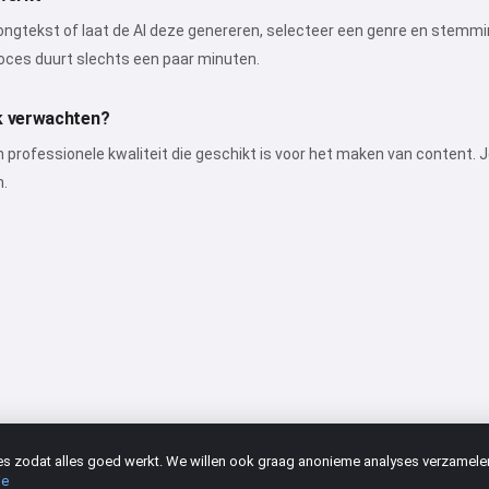
e songtekst of laat de AI deze genereren, selecteer een genre en st
roces duurt slechts een paar minuten.
ik verwachten?
 professionele kwaliteit die geschikt is voor het maken van content.
n.
kies zodat alles goed werkt. We willen ook graag anonieme analyses verzamel
ie