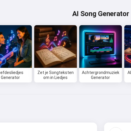
AI Song Generator
iefdesliedjes
Zet je Songteksten
Achtergrondmuziek
A
Generator
om in Liedjes
Generator