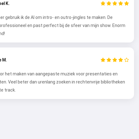
el K.
r gebruik ik de AI om intro- en outro-jingles te maken. De
 professioneel en past perfect bij de sfeer van mijn show. Enorm
nd!
e M.
or het maken van aangepaste muziek voor presentaties en
ten. Veel beter dan urenlang zoeken in rechtenvrije bibliotheken
te track.