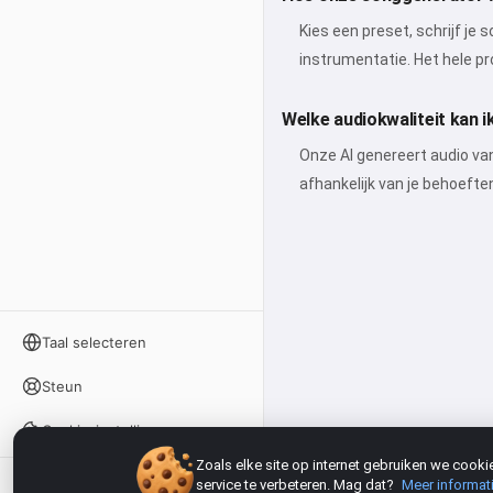
Kies een preset, schrijf j
instrumentatie. Het hele p
Welke audiokwaliteit kan 
Onze AI genereert audio van
afhankelijk van je behoefte
Taal selecteren
Steun
Cookie-instellingen
Zoals elke site op internet gebruiken we coo
service te verbeteren. Mag dat?
Meer informat
Inloggen