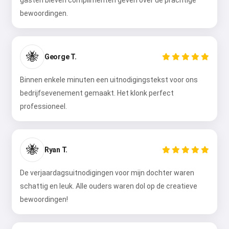
gasten bleven complimenten geven over de prachtige
bewoordingen.
🐝
George T.
Binnen enkele minuten een uitnodigingstekst voor ons
bedrijfsevenement gemaakt. Het klonk perfect
professioneel.
Hoi 👋
Ik kan liedjes maken, gedichten
🐝
Ryan T.
schrijven en felicitaties 🥰
De verjaardagsuitnodigingen voor mijn dochter waren
schattig en leuk. Alle ouders waren dol op de creatieve
Probeer gratis
bewoordingen!