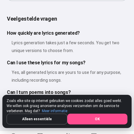
Veelgestelde vragen
How quickly are lyrics generated?
Lyrics generation takes just a few seconds. You get two
unique versions to choose from.
Can I use these lyrics for my songs?
Yes, all generated lyrics are yours to use for any purpose,
including recording songs.
Can I turn poems into songs?
Zoals elke site op internet gebruiken we cookies zodat alles goed werkt.
Yes! You can use our song generator to turn any poem into
We willen ook graag anonieme analyses verzamelen om de service te
a beautiful song with music and vocals.
verbeteren. Mag dat?
Meer informatie
Alleen essentiële
OK