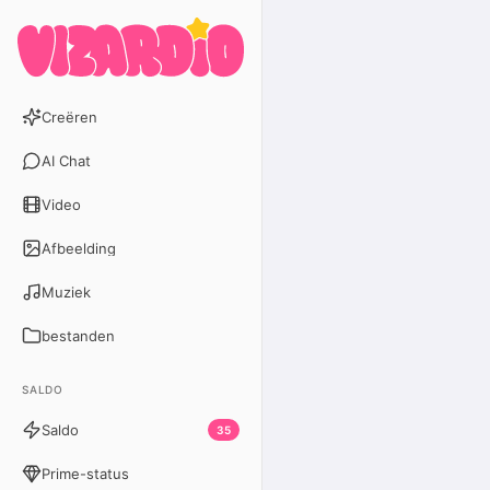
Creëren
AI Chat
Video
Afbeelding
Muziek
bestanden
SALDO
Saldo
35
Prime-status