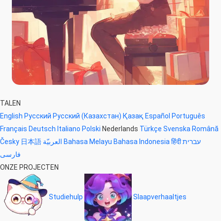
TALEN
English
Русский
Русский (Казахстан)
Қазақ
Español
Português
Français
Deutsch
Italiano
Polski
Nederlands
Türkçe
Svenska
Română
Česky
日本語
العربيّة
Bahasa Melayu
Bahasa Indonesia
हिंदी
עברית
فارسی
ONZE PROJECTEN
Studiehulp
Slaapverhaaltjes