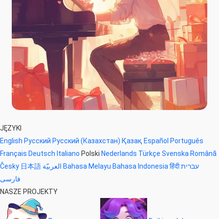
JĘZYKI
English
Русский
Русский (Казахстан)
Қазақ
Español
Português
Français
Deutsch
Italiano
Polski
Nederlands
Türkçe
Svenska
Română
Česky
日本語
العربيّة
Bahasa Melayu
Bahasa Indonesia
हिंदी
עברית
فارسی
NASZE PROJEKTY