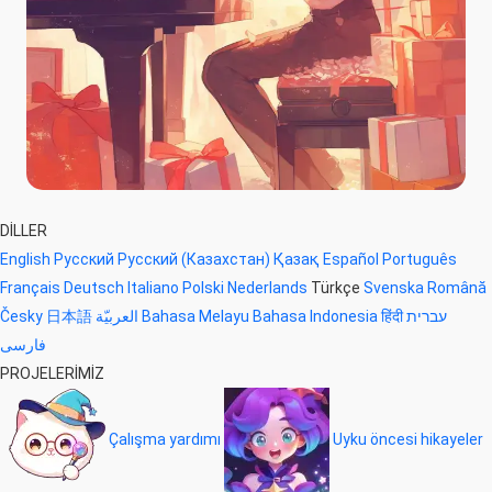
DİLLER
English
Русский
Русский (Казахстан)
Қазақ
Español
Português
Français
Deutsch
Italiano
Polski
Nederlands
Türkçe
Svenska
Română
Česky
日本語
العربيّة
Bahasa Melayu
Bahasa Indonesia
हिंदी
עברית
فارسی
PROJELERİMİZ
Çalışma yardımı
Uyku öncesi hikayeler