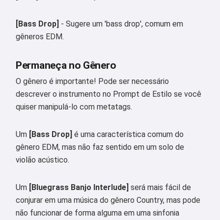
[Bass Drop]
- Sugere um 'bass drop', comum em
gêneros EDM.
Oi 👋
Permaneça no Gênero
Eu posso criar músicas, escrever
O gênero é importante! Pode ser necessário
poemas e mensagens de parabéns
descrever o instrumento no Prompt de Estilo se você
🥰
quiser manipulá-lo com metatags.
Um
[Bass Drop]
é uma característica comum do
Experimente grátis
gênero EDM, mas não faz sentido em um solo de
violão acústico.
Eu aceito:
Termos de Serviço
,
Política de Privacidade
,
Um
[Bluegrass Banjo Interlude]
será mais fácil de
Política de reembolso
conjurar em uma música do gênero Country, mas pode
não funcionar de forma alguma em uma sinfonia