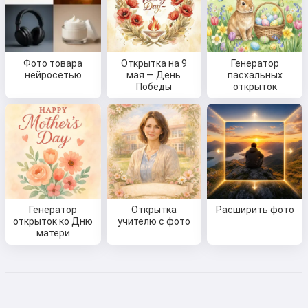
Привет 👋
Я могу создавать песни, писать
стихи и поздравления 🥰
Фото товара
Открытка на 9
Генератор
нейросетью
мая — День
пасхальных
Победы
открыток
Попробовать бесплатно
Я принимаю:
Условия использования
,
Политика конфиденциальности
,
Политика возврата
Генератор
Открытка
Расширить фото
открыток ко Дню
учителю с фото
матери