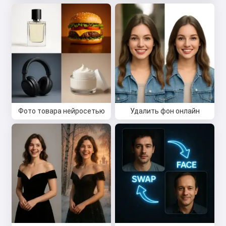
Привет 👋
Я могу создавать песни, писать
стихи и поздравления 🥰
Фото товара нейросетью
Удалить фон онлайн
Попробовать бесплатно
Я принимаю:
Условия использования
,
Политика конфиденциальности
,
Политика возврата