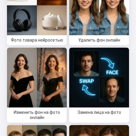
Привет 👋
Я могу создавать песни, писать
стихи и поздравления 🥰
Фото товара нейросетью
Удалить фон онлайн
Попробовать бесплатно
Я принимаю:
Условия использования
,
Политика конфиденциальности
,
Политика возврата
Изменить фон на фото
Замена лица на фото
онлайн