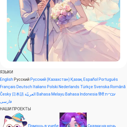
ЯЗЫКИ
English
Русский
Русский (Казахстан)
Қазақ
Español
Português
Français
Deutsch
Italiano
Polski
Nederlands
Türkçe
Svenska
Română
Česky
日本語
العربيّة
Bahasa Melayu
Bahasa Indonesia
हिंदी
עברית
فارسی
НАШИ ПРОЕКТЫ
Помощь в учебе
Сказки на ночь