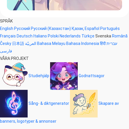
SPRÅK
English
Русский
Русский (Казахстан)
Қазақ
Español
Português
Français
Deutsch
Italiano
Polski
Nederlands
Türkçe
Svenska
Română
Česky
日本語
العربيّة
Bahasa Melayu
Bahasa Indonesia
हिंदी
עברית
فارسی
VÅRA PROJEKT
Studiehjälp
Godnattsagor
Sång- & diktgenerator
Skapare av
banners, logotyper & annonser