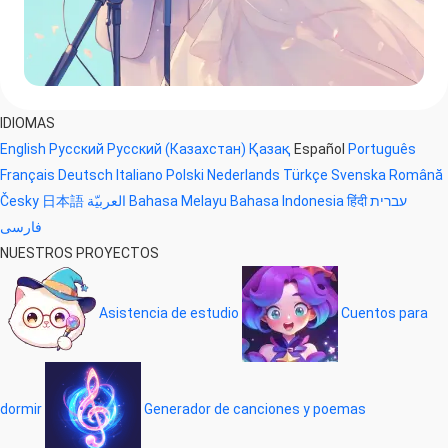
IDIOMAS
English
Русский
Русский (Казахстан)
Қазақ
Español
Português
Français
Deutsch
Italiano
Polski
Nederlands
Türkçe
Svenska
Română
Česky
日本語
العربيّة
Bahasa Melayu
Bahasa Indonesia
हिंदी
עברית
فارسی
NUESTROS PROYECTOS
Asistencia de estudio
Cuentos para
dormir
Generador de canciones y poemas