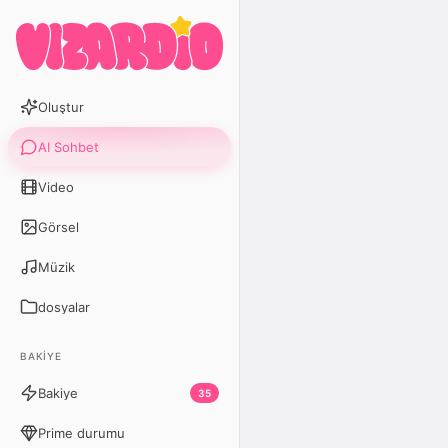
Oluştur
AI Sohbet
Video
Görsel
Müzik
dosyalar
BAKIYE
Bakiye
35
Prime durumu