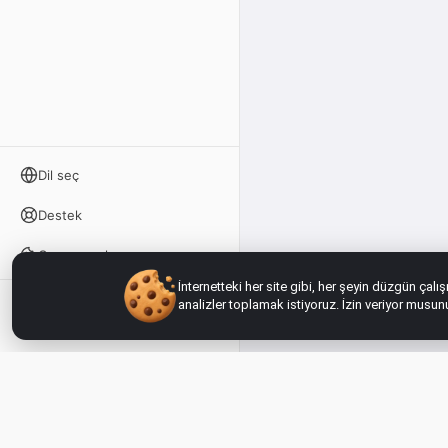
Dil seç
Destek
Çerez ayarları
İnternetteki her site gibi, her şeyin düzgün çalı
analizler toplamak istiyoruz. İzin veriyor musu
Giriş yap
Çalışmanı kaydet
Vizardio — AI So
Paylaş