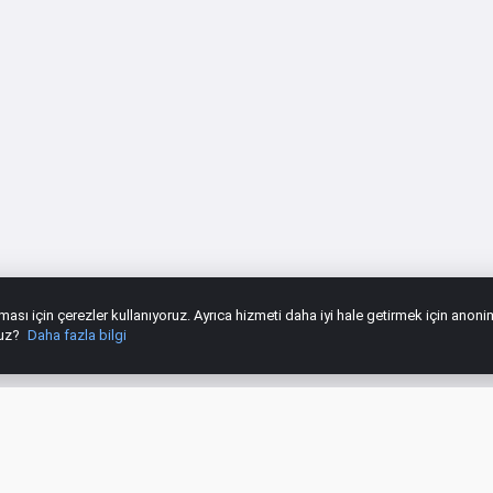
şması için çerezler kullanıyoruz. Ayrıca hizmeti daha iyi hale getirmek için anoni
nuz?
Daha fazla bilgi
hbet Asistanı