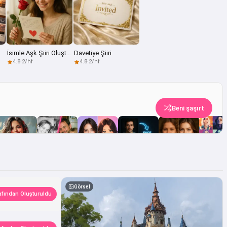
İsimle Aşk Şiiri Oluşturucu
Davetiye Şiiri
4.8
·
2/hf
4.8
·
2/hf
Beni şaşırt
Görsel
afından Oluşturuldu