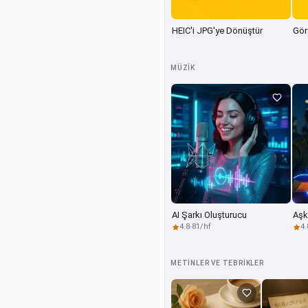
HEIC'i JPG'ye Dönüştür
Görs
MÜZIK
AI Şarkı Oluşturucu
Aşk
4.8
·
81/hf
4.
METINLER VE TEBRIKLER