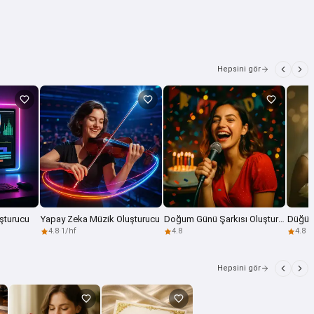
Hepsini gör
uşturucu
Yapay Zeka Müzik Oluşturucu
Doğum Günü Şarkısı Oluşturucu
Düğün 
4.8
·
1/hf
4.8
4.8
Hepsini gör