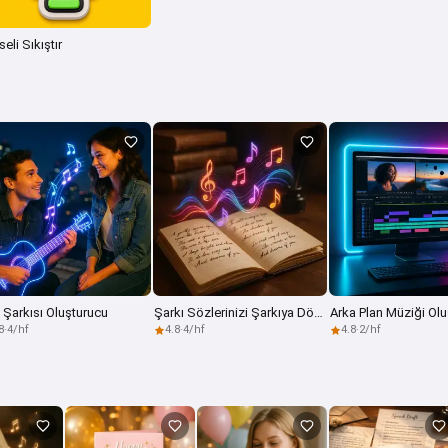
eli Sıkıştır
 Şarkısı Oluşturucu
Şarkı Sözlerinizi Şarkıya Dönüştürün
Arka Plan Müziği Ol
8
·
4/hf
4.8
·
4/hf
4.8
·
2/hf
Merhaba 👋