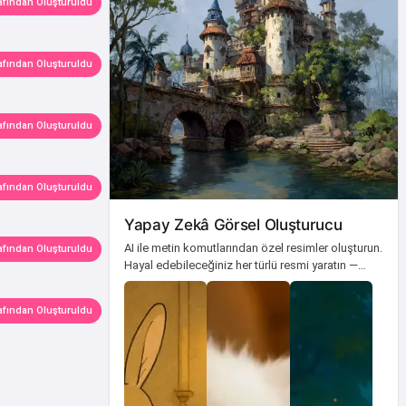
afından Oluşturuldu
afından Oluşturuldu
afından Oluşturuldu
afından Oluşturuldu
Yapay Zekâ Görsel Oluşturucu
AI ile metin komutlarından özel resimler oluşturun.
afından Oluşturuldu
Hayal edebileceğiniz her türlü resmi yaratın —
ücretsiz online.
afından Oluşturuldu