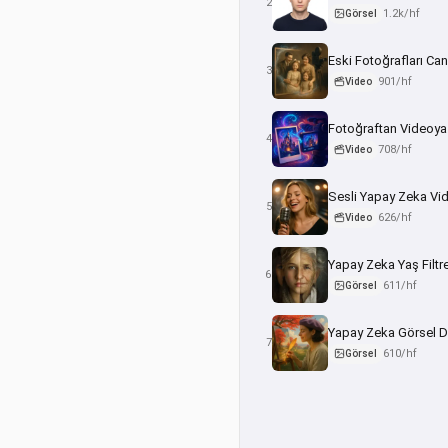
2
1.2k/hf
Görsel
Eski Fotoğrafları Can
3
901/hf
Video
Fotoğraftan Videoya
4
708/hf
Video
Sesli Yapay Zeka Vi
5
626/hf
Video
Yapay Zeka Yaş Filtr
6
611/hf
Görsel
Yapay Zeka Görsel D
7
610/hf
Görsel