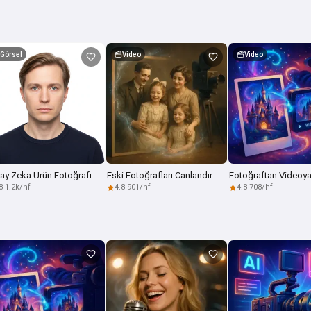
Görsel
Video
Video
Yapay Zeka Ürün Fotoğrafı Oluşturucu
Eski Fotoğrafları Canlandır
8
·
1.2k/hf
4.8
·
901/hf
4.8
·
708/hf
4.8
·
901 bu hafta
Yapay Zeka Tarafından Oluşturuldu