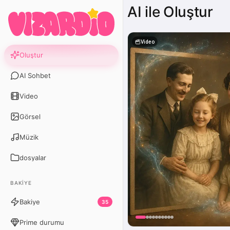
AI ile Oluştur
Video
Oluştur
AI Sohbet
Video
Görsel
Müzik
dosyalar
BAKIYE
Bakiye
35
Prime durumu