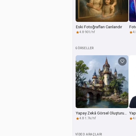
Eski Fotoğrafları Canlandır
4.8
·
901/hf
4.
GÖRSELLER
Yapay Zekâ Görsel Oluşturucu
4.8
·
1.7k/hf
4.
VIDEO ARAÇLARI