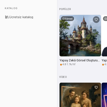
KATALOG
POPÜLER
Ücretsiz katalog
Görsel
Yapay Zekâ Görsel Oluşturucu
4.8
·
1.7k/hf
4.
VIDEO