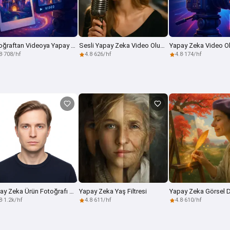
Fotoğraftan Videoya Yapay Zeka
Sesli Yapay Zeka Video Oluşturucu
Yapay Zeka Video O
8
·
708/hf
4.8
·
626/hf
4.8
·
174/hf
Yapay Zeka Ürün Fotoğrafı Oluşturucu
Yapay Zeka Yaş Filtresi
8
·
1.2k/hf
4.8
·
611/hf
4.8
·
610/hf