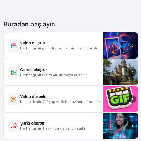
Buradan başlayın
Video
AI Hug
Video oluştur
İki kişinin ol
Herhangi bir görseli veya fikri videoya dönüştür
saniyelik sıc
dönüştürün.
4.8
Görsel oluştur
Herhangi bir resim oluştur veya düzenle
Video düzenle
Kırp, birleştir, GIF yap ve daha fazlası — ücretsiz
Şarkı oluştur
Yapay Zeka 
Herhangi biri hakkında kişisel bir şarkı