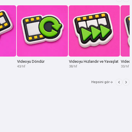
Videoyu Döndür
Videoyu Hızlandır ve Yavaşlat
Videoy
43/hf
38/hf
33/hf
Hepsini gör