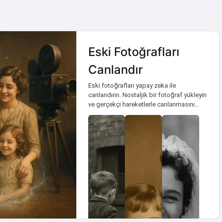
Eski Fotoğrafları
Canlandır
Eski fotoğrafları yapay zeka ile
canlandırın. Nostaljik bir fotoğraf yükleyin
ve gerçekçi hareketlerle canlanmasını
izleyin.