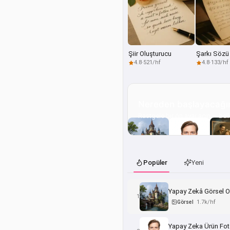
Şiir Oluşturucu
4.8
·
521/hf
4.8
·
133/hf
Nereden başlayacağın
Rastgele bir ön ayar açın — belk
Popüler
Yeni
Yapay Zekâ Görsel O
1
1.7k/hf
Görsel
Yapay Zeka Ürün Fot