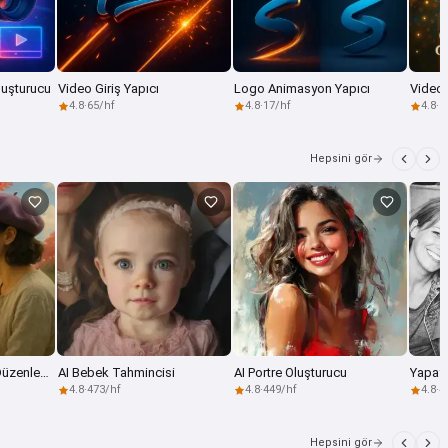
luşturucu
Video Giriş Yapıcı
Logo Animasyon Yapıcı
Video 
4.8
·
65/hf
4.8
·
17/hf
4.8
·
1
Hepsini gör
Yapay Zeka Görsel Düzenleyici
AI Bebek Tahmincisi
AI Portre Oluşturucu
4.8
·
473/hf
4.8
·
449/hf
4.8
·
4
Hepsini gör