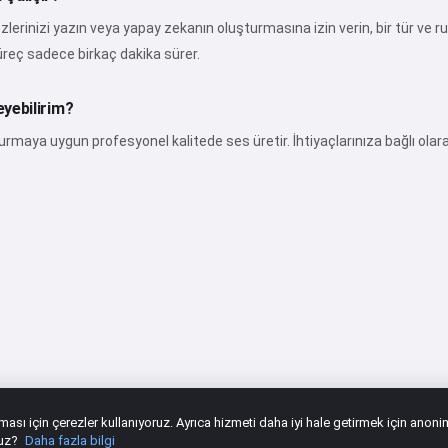
sözlerinizi yazın veya yapay zekanın oluşturmasına izin verin, bir tür ve 
üreç sadece birkaç dakika sürer.
eyebilirim?
rmaya uygun profesyonel kalitede ses üretir. İhtiyaçlarınıza bağlı olar
şması için çerezler kullanıyoruz. Ayrıca hizmeti daha iyi hale getirmek için anoni
nuz?
Daha fazla bilgi