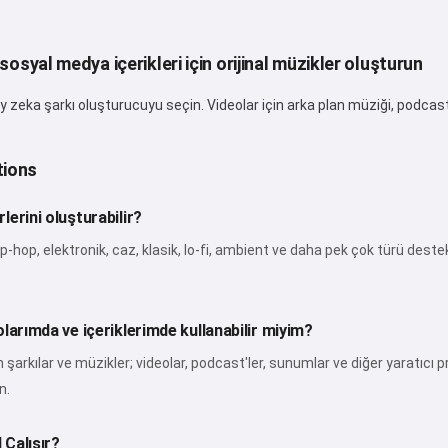
Merhaba 👋
Şarkılar oluşturabilir, şiirler ve
sosyal medya içerikleri için orijinal müzikler oluşturun
tebrikler yazabilirim 🥰
zeka şarkı oluşturucuyu seçin. Videolar için arka plan müziği, podcast gi
Ücretsiz dene
tions
erini oluşturabilir?
Kabul ediyorum:
Hizmet Koşulları
,
-hop, elektronik, caz, klasik, lo-fi, ambient ve daha pek çok türü destekl
Gizlilik Politikası
,
İade Politikası
larımda ve içeriklerimde kullanabilir miyim?
n şarkılar ve müzikler; videolar, podcast'ler, sunumlar ve diğer yaratıcı p
n.
 Çalışır?