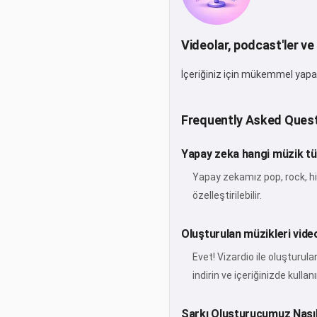
Videolar, podcast'ler ve 
İçeriğiniz için mükemmel yapay 
Frequently Asked Ques
Yapay zeka hangi müzik türl
Yapay zekamız pop, rock, hip
özelleştirilebilir.
Oluşturulan müzikleri video
Evet! Vizardio ile oluşturula
indirin ve içeriğinizde kullanı
Şarkı Oluşturucumuz Nasıl