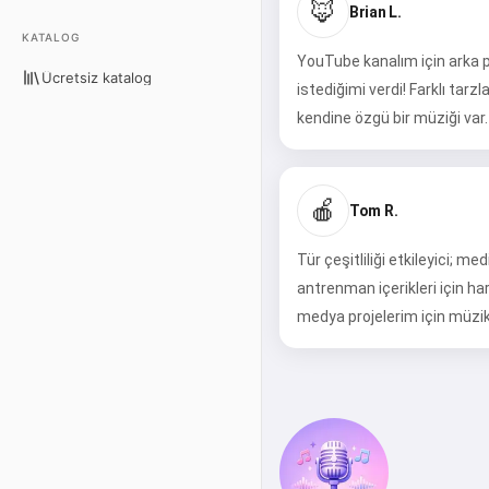
🦊
Brian L.
KATALOG
YouTube kanalım için arka p
Ücretsiz katalog
istediğimi verdi! Farklı tar
kendine özgü bir müziği var.
🍎
Tom R.
Tür çeşitliliği etkileyici; m
antrenman içerikleri için ha
medya projelerim için müzi