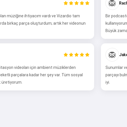
🦁
Rach
lan müziğine ihtiyacım vardı ve Vizardio tam
Bir podcaste
zlarda birkaç parça oluşturdum; artık her videonun
kullanıyoru
Büyük zama
🦁
Jak
editasyon videoları için ambient müziklerden
Sunumlar ve 
reketli parçalara kadar her şey var. Tüm sosyal
parçayı bul
k üretiyorum.
iyi.