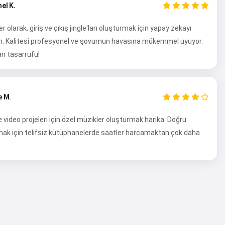
el K.
r olarak, giriş ve çıkış jingle'ları oluşturmak için yapay zekayı
m. Kalitesi profesyonel ve şovumun havasına mükemmel uyuyor.
n tasarrufu!
e M.
video projeleri için özel müzikler oluşturmak harika. Doğru
mak için telifsiz kütüphanelerde saatler harcamaktan çok daha