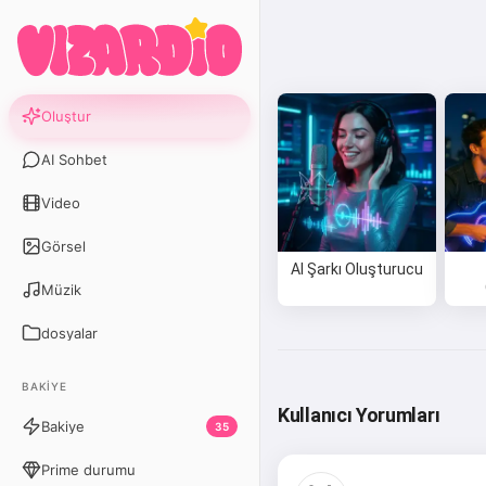
Oluştur
AI Sohbet
Video
Görsel
AI Şarkı Oluşturucu
Müzik
dosyalar
BAKIYE
Kullanıcı Yorumları
Bakiye
35
Prime durumu