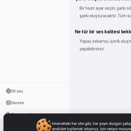
Bir hazır ayar seçin, şarkı 
şarkı oluşturacaktır. Tüm s
Ne tür bir ses kalitesi bekl
Yapay zekamız, içerik oluştu
yapabilirsiniz.
Dil seç
Destek
Çerez ayarları
İnternetteki her site gibi, her şeyin düzgün çalı
analizler toplamak istiyoruz. İzin veriyor musu
Giriş yap