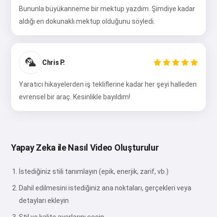
Bununla büyükanneme bir mektup yazdım. Şimdiye kadar
aldığı en dokunaklı mektup olduğunu söyledi.
Kabul ediyorum:
Hizmet Koşulları
,
Gizlilik Politikası
,
İade Politikası
🦜
Chris P.
Yaratıcı hikayelerden iş tekliflerine kadar her şeyi halleden
evrensel bir araç. Kesinlikle bayıldım!
Yapay Zeka ile Nasıl Video Oluşturulur
İstediğiniz stili tanımlayın (epik, enerjik, zarif, vb.)
Dahil edilmesini istediğiniz ana noktaları, gerçekleri veya
detayları ekleyin