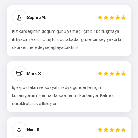
🍐
Sophie M.
Kız kardeşimin doğum günü yemeği için bir konuşmaya
ihtiyacım vardı. Oluşturucu o kadar güzel bir şey yazdı ki
okurken neredeyse ağlayacaktım!
🐼
Mark S.
İş e-postaları ve sosyal medya gönderileri için
Merhaba 👋
kullanıyorum. Her hafta saatlerimi kurtarıyor. Kalitesi
Şarkılar oluşturabilir, şiirler ve
sürekli olarak etkileyici.
tebrikler yazabilirim 🥰
🌷
Nina K.
Ücretsiz dene