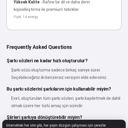
Yüksek Kalite
-
Rafine bir dil ve daha derin
kişiselleştirme ile premium tebrikler
Fiyat: 14 energy
Frequently Asked Questions
Şarkı sözleri ne kadar hızlı oluşturulur?
Şarkı sözü oluşturma sadece birkaç saniye sürer.
Seçebileceğiniz iki benzersiz versiyon elde edersiniz.
Bu şarkı sözlerini şarkılarım için kullanabilir miyim?
Evet, oluşturulan tüm şarkı sözleri, şarkı kaydetmek de dahil
olmak üzere her türlü amaç için sizindir.
Şiirleri şarkıya dönüştürebilir miyim?
İnternetteki her site gibi, her şeyin düzgün çalışması için çerezler
Evet! Herhangi bir şiiri müzik ve vokallerle güzel bir şarkıya