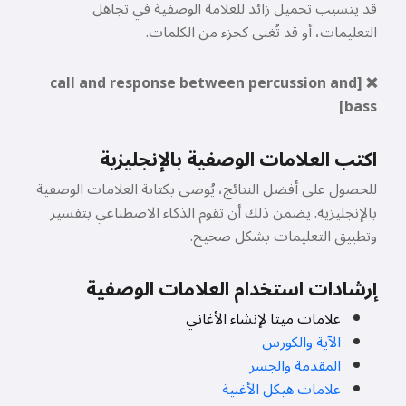
قد يتسبب تحميل زائد للعلامة الوصفية في تجاهل
التعليمات، أو قد تُغنى كجزء من الكلمات.
جربه مجانًا
❌ [call and response between percussion and
bass]
أقبل:
شروط الخدمة
,
سياسة الخصوصية
,
سياسة الاسترداد
اكتب العلامات الوصفية بالإنجليزية
للحصول على أفضل النتائج، يُوصى بكتابة العلامات الوصفية
بالإنجليزية. يضمن ذلك أن تقوم الذكاء الاصطناعي بتفسير
وتطبيق التعليمات بشكل صحيح.
إرشادات استخدام العلامات الوصفية
علامات ميتا لإنشاء الأغاني
الآية والكورس
المقدمة والجسر
علامات هيكل الأغنية