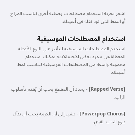
مرحبًا 👋
يمكنني إنشاء أغاني، كتابة قصائد
اشعر بحرية استخدام مصطلحات وصفية أخرى تناسب المزاج
وتهنئات 🥰
أو النمط الذي تود نقله في أغنيتك.
استخدام المصطلحات الموسيقية
جربه مجانًا
استخدم المصطلحات الموسيقية للتأثير على النوع. الأمثلة
المعطاة هي مجرد بعض الاحتمالات؛ يمكنك استخدام
مجموعة واسعة من المصطلحات الموسيقية لتناسب نمط
أغنيتك.
أقبل:
شروط الخدمة
,
سياسة الخصوصية
,
سياسة الاسترداد
[Rapped Verse]
- يحدد أن المقطع يجب أن يُقدم بأسلوب
الراب.
[Powerpop Chorus]
- يشير إلى أن اللازمة يجب أن تتأثر
بنوع البوب القوي.