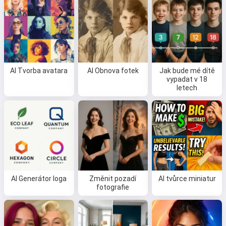
AI Tvorba avatara
AI Obnova fotek
Jak bude mé dítě
vypadat v 18
letech
AI Generátor loga
Změnit pozadí
AI tvůrce miniatur
fotografie