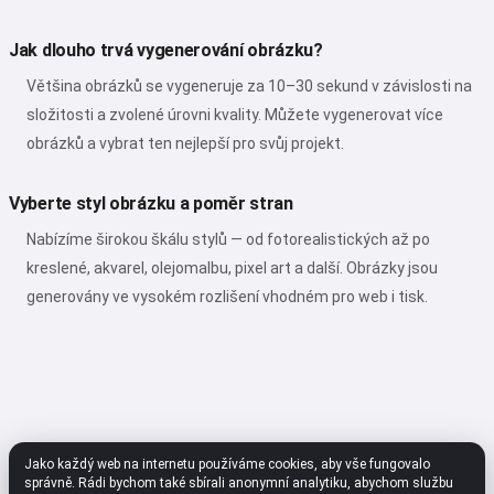
Jak dlouho trvá vygenerování obrázku?
Většina obrázků se vygeneruje za 10–30 sekund v závislosti na
složitosti a zvolené úrovni kvality. Můžete vygenerovat více
obrázků a vybrat ten nejlepší pro svůj projekt.
Vyberte styl obrázku a poměr stran
Nabízíme širokou škálu stylů — od fotorealistických až po
kreslené, akvarel, olejomalbu, pixel art a další. Obrázky jsou
generovány ve vysokém rozlišení vhodném pro web i tisk.
Jako každý web na internetu používáme cookies, aby vše fungovalo
správně. Rádi bychom také sbírali anonymní analytiku, abychom službu