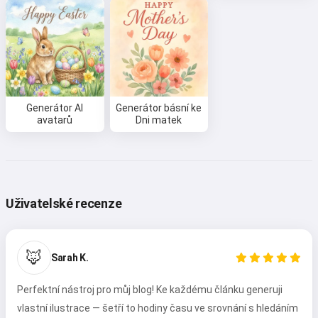
Я соглашаюсь:
Podmínky služby
,
Zásady ochrany osobních údajů
,
Zásady vrácení peněz
Generátor AI
Generátor básní ke
avatarů
Dni matek
Uživatelské recenze
🦊
Sarah K.
Perfektní nástroj pro můj blog! Ke každému článku generuji
vlastní ilustrace — šetří to hodiny času ve srovnání s hledáním