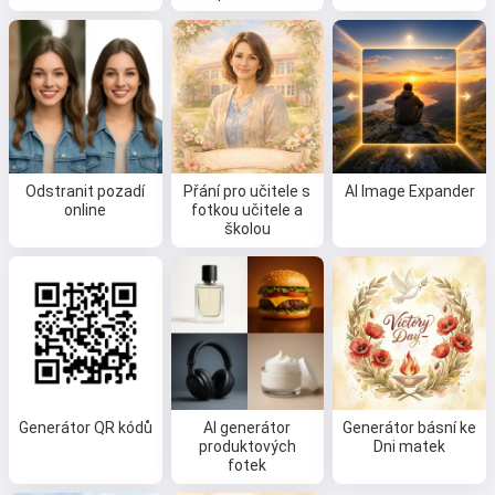
Odstranit pozadí
Přání pro učitele s
AI Image Expander
online
fotkou učitele a
školou
Ahoj 👋
Můžu vytvářet písně, psát básně a
přání 🥰
Generátor QR kódů
AI generátor
Generátor básní ke
produktových
Dni matek
fotek
Vyzkoušej to zdarma