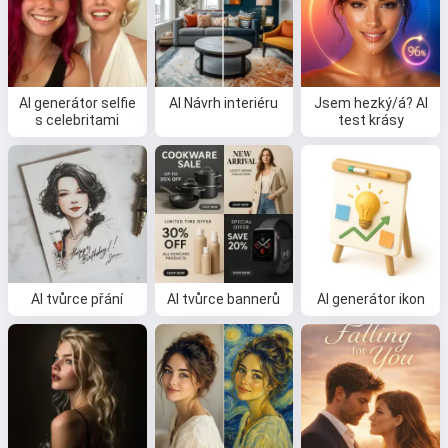
AI generátor selfie
AI Návrh interiéru
Jsem hezký/á? AI
s celebritami
test krásy
AI tvůrce přání
AI tvůrce bannerů
AI generátor ikon