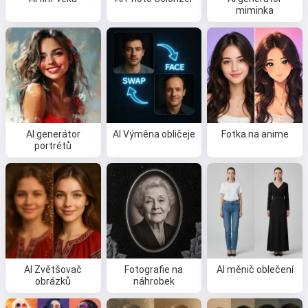
miminka
AI generátor
AI Výměna obličeje
Fotka na anime
portrétů
AI Zvětšovač
Fotografie na
AI měnič oblečení
obrázků
náhrobek