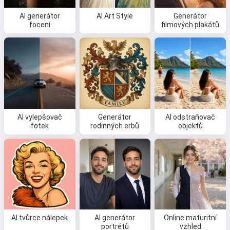
AI generátor
AI Art Style
Generátor
focení
filmových plakátů
AI vylepšovač
Generátor
AI odstraňovač
fotek
rodinných erbů
objektů
AI tvůrce nálepek
AI generátor
Online maturitní
portrétů
vzhled