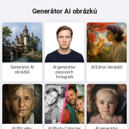
Generátor AI obrázků
Generátor AI
AI generátor
AI Editor obrázků
obrázků
pasových
fotografií
AI filtr věku
AI Photo Colorizer
AI generátor