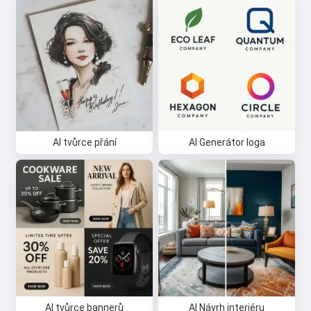
AI tvůrce přání
AI Generátor loga
AI tvůrce bannerů
AI Návrh interiéru