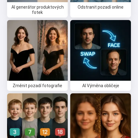
přání 🥰
AI generátor produktových
Odstranit pozadí online
fotek
Vyzkoušej to zdarma
Я соглашаюсь:
Podmínky služby
,
Zásady ochrany osobních údajů
,
Zásady vrácení peněz
Změnit pozadí fotografie
AI Výměna obličeje