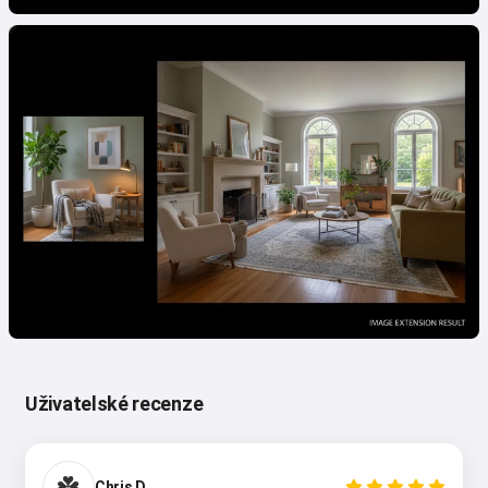
Uživatelské recenze
☘️
Chris D.