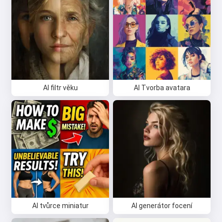
AI filtr věku
AI Tvorba avatara
AI tvůrce miniatur
AI generátor focení