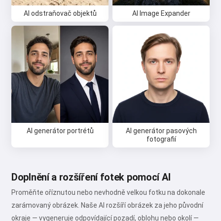
AI odstraňovač objektů
AI Image Expander
AI generátor portrétů
AI generátor pasových
fotografií
Doplnění a rozšíření fotek pomocí AI
Proměňte oříznutou nebo nevhodně velkou fotku na dokonale
zarámovaný obrázek. Naše AI rozšíří obrázek za jeho původní
okraje — vygeneruje odpovídající pozadí, oblohu nebo okolí —