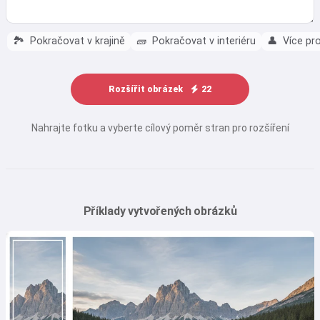
🏞️
Pokračovat v krajině
🧱
Pokračovat v interiéru
👤
Více pr
Rozšířit obrázek
22
Nahrajte fotku a vyberte cílový poměr stran pro rozšíření
Příklady vytvořených obrázků