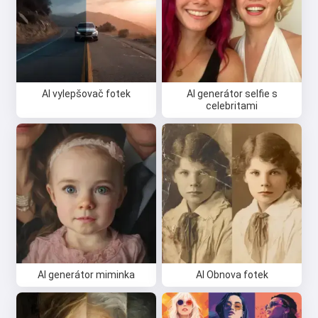
AI vylepšovač fotek
AI generátor selfie s
celebritami
AI generátor miminka
AI Obnova fotek