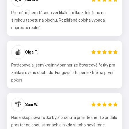
Proměnil jsem těsnou vertikální fotku z telefonu na
širokou tapetu na plochu. Rozšířená obloha vypadá
naprosto reálně.
🍎
Olga T.
Potřebovala jsem krajinný banner ze čtvercové fotky pro
záhlaví svého obchodu. Fungovalo to perfektně na první
pokus.
🌴
Sam W.
Naše skupinová fotka byla oříznuta příliš těsně. To přidalo
prostor na obou stranách a nikdo si toho nevšimne.