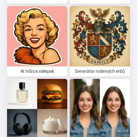
AI tvůrce nálepek
Generátor rodinných erbů
Ahoj 👋
Můžu vytvářet písně, psát básně a