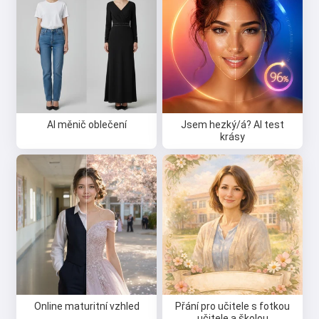
AI měnič oblečení
Jsem hezký/á? AI test
krásy
Online maturitní vzhled
Přání pro učitele s fotkou
učitele a školou