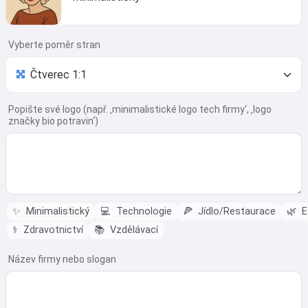
Vyberte poměr stran
Popište své logo (např. ‚minimalistické logo tech firmy‘, ‚logo
značky bio potravin‘)
✨
Minimalistický
💻
Technologie
🍕
Jídlo/Restaurace
🌿
E
⚕️
Zdravotnictví
📚
Vzdělávací
Název firmy nebo slogan