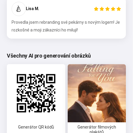
🍐
Lisa M.
Provedla jsem rebranding své pekárny s novým logem! Je
rozkošné a moji zákazníci ho milují!
Všechny AI pro generování obrázků
Generátor QR kódů
Generátor filmových
plakátů