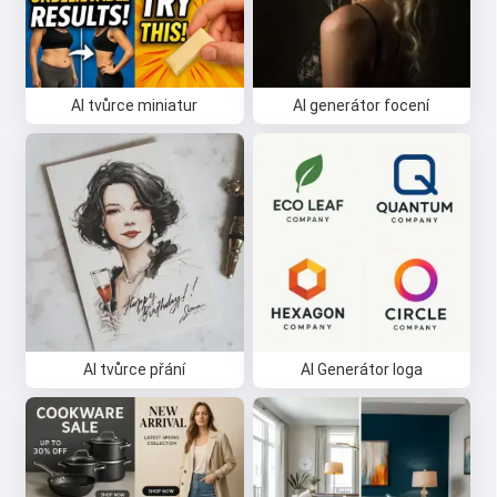
AI tvůrce miniatur
AI generátor focení
AI tvůrce přání
AI Generátor loga