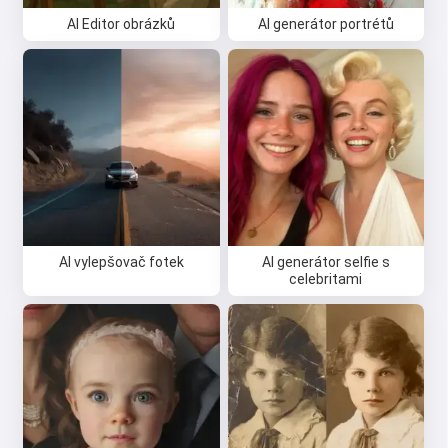
AI Editor obrázků
AI generátor portrétů
AI vylepšovač fotek
AI generátor selfie s
celebritami