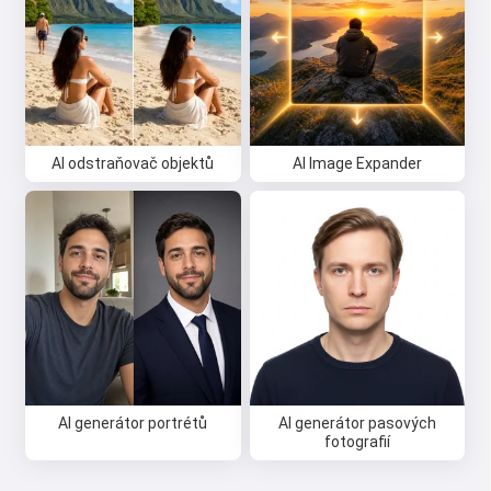
AI odstraňovač objektů
AI Image Expander
AI generátor portrétů
AI generátor pasových
fotografií