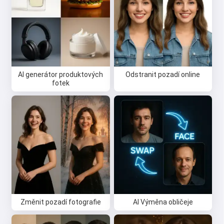
Vyzkoušej to zdarma
Я соглашаюсь:
Podmínky služby
,
AI generátor produktových
Odstranit pozadí online
Zásady ochrany osobních údajů
,
fotek
Zásady vrácení peněz
Změnit pozadí fotografie
AI Výměna obličeje