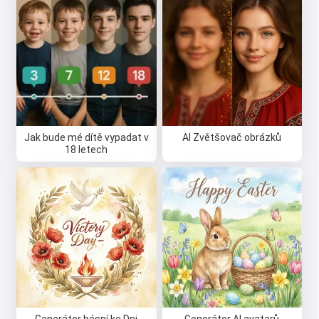
Jak bude mé dítě vypadat v
AI Zvětšovač obrázků
18 letech
Generátor básní ke Dni
Generátor AI avatarů