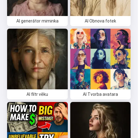
AI generátor miminka
AI Obnova fotek
AI filtr věku
AI Tvorba avatara