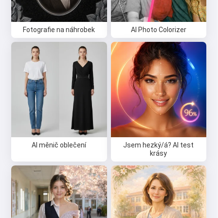
Fotografie na náhrobek
AI Photo Colorizer
AI měnič oblečení
Jsem hezký/á? AI test
krásy