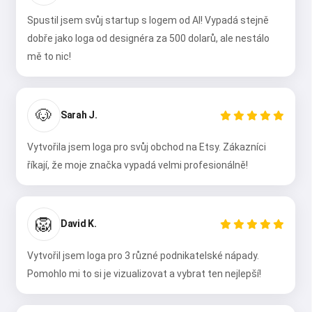
Spustil jsem svůj startup s logem od AI! Vypadá stejně
dobře jako loga od designéra za 500 dolarů, ale nestálo
mě to nic!
🐶
Sarah J.
Vytvořila jsem loga pro svůj obchod na Etsy. Zákazníci
říkají, že moje značka vypadá velmi profesionálně!
🦁
David K.
Vytvořil jsem loga pro 3 různé podnikatelské nápady.
Pomohlo mi to si je vizualizovat a vybrat ten nejlepší!