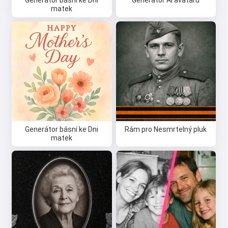
matek
Generátor básní ke Dni
Rám pro Nesmrtelný pluk
matek