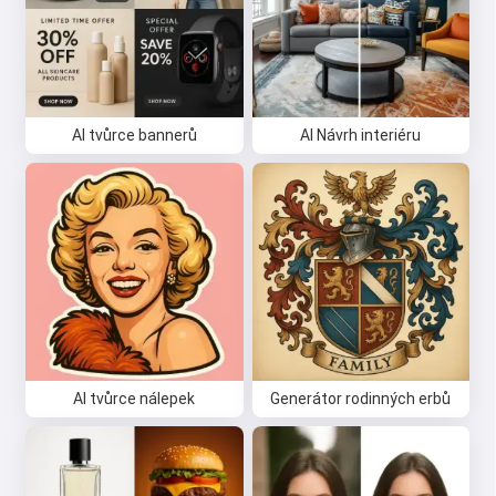
AI tvůrce bannerů
AI Návrh interiéru
AI tvůrce nálepek
Generátor rodinných erbů
Ahoj 👋
Můžu vytvářet písně, psát básně a
přání 🥰