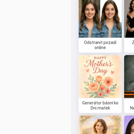
Odstranit pozadí
online
Generátor básní ke
Dni matek
N