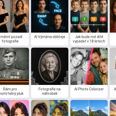
Změnit pozadí
AI Výměna obličeje
Jak bude mé dítě
fotografie
vypadat v 18 letech
Rám pro
Fotografie na
AI Photo Colorizer
A
Ahoj 👋
esmrtelný pluk
náhrobek
Můžu vytvářet písně, psát básně a
přání 🥰