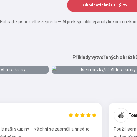
Ohodnotit krásu
22
Nahrajte jasné selfie zepředu — AI překryje obličej analytickou mřížko
Příklady vytvořených obrázk
🍎
Tom
lé naší skupiny — všichni se zasmáli a hned to
Použil jsem