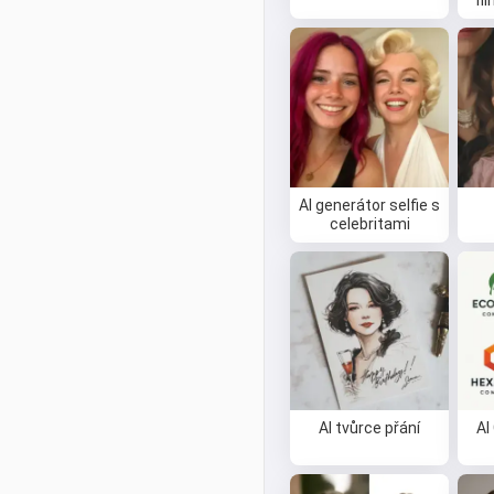
fi
AI generátor selfie s
celebritami
AI tvůrce přání
AI