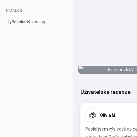
KATALOG
Bezplatný katalog
Uživatelské recenze
🐞
Olivia M.
Poslal jsem výsledek do ce