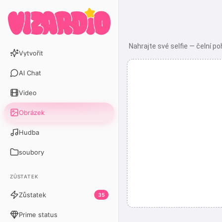
Nahrajte své selfie — čelní po
Vytvořit
AI Chat
Video
Obrázek
Hudba
soubory
ZŮSTATEK
Zůstatek
35
Prime status