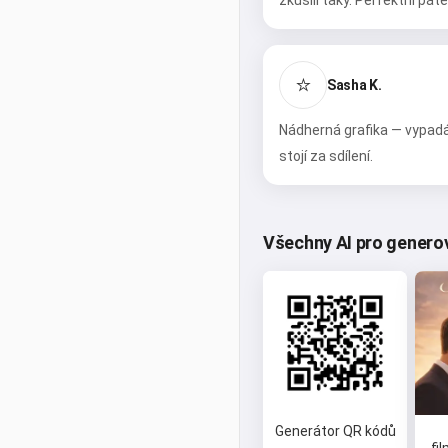
zkusili taky. Perfektní pát
⭐
Sasha K.
Nádherná grafika — vypad
stojí za sdílení.
Všechny AI pro genero
Generátor QR kódů