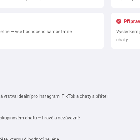
Připrav
 symetrie — vše hodnoceno samostatně
Výsledkem je
chaty
 vrstva ideální pro Instagram, TikTok a chaty s přáteli
e skupinovém chatu — hravé a nezávazné
stěte, kterou AI hodnotí nejlépe