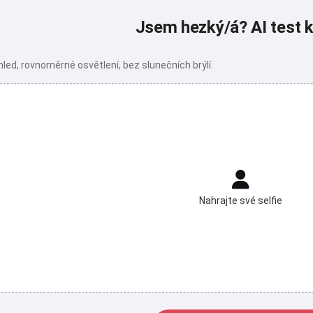
Jsem hezký/á? AI test 
hled, rovnoměrné osvětlení, bez slunečních brýlí.
Nahrajte své selfie