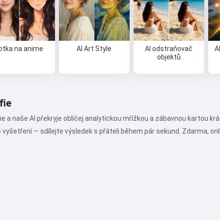
Vyzkoušej to zdarma
otka na anime
AI Art Style
AI odstraňovač
A
objektů
Я соглашаюсь:
Podmínky služby
,
Zásady ochrany osobních údajů
,
Zásady vrácení peněz
fie
fie a naše AI překryje obličej analytickou mřížkou a zábavnou kartou krás
é vyšetření — sdílejte výsledek s přáteli během pár sekund. Zdarma, onl