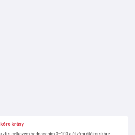
skóre krásy
krytí s celkovým hodnocením 0–100 a čtyřmi dílčími skóre