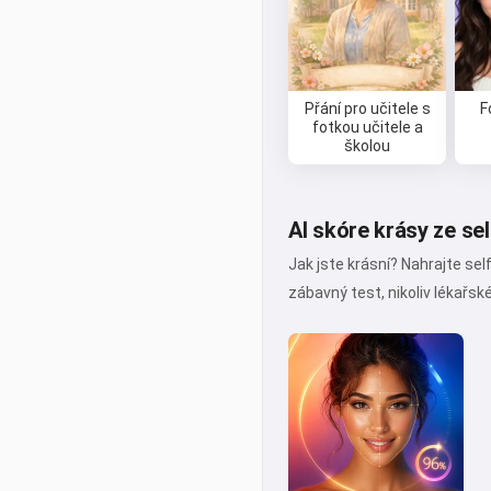
Přání pro učitele s
F
fotkou učitele a
školou
AI skóre krásy ze sel
Jak jste krásní? Nahrajte sel
zábavný test, nikoliv lékařsk