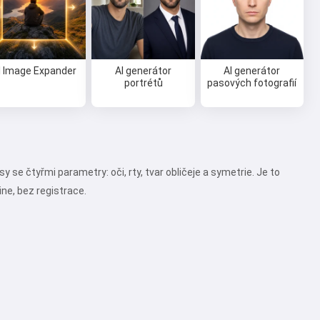
I Image Expander
AI generátor
AI generátor
portrétů
pasových fotografií
y se čtyřmi parametry: oči, rty, tvar obličeje a symetrie. Je to
ine, bez registrace.