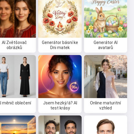
AI Zvětšovač
Generátor básní ke
Generátor AI
obrázků
Dni matek
avatarů
I měnič oblečení
Jsem hezký/á? AI
Online maturitní
test krásy
vzhled