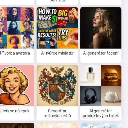
portrétů
I Tvorba avatara
AI tvůrce miniatur
AI generátor focení
I tvůrce nálepek
Generátor
AI generátor
rodinných erbů
produktových fotek