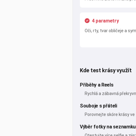
4 parametry
Oči, rty, tvar obličeje a
Kde test krásy využít
Příběhy a Reels
Rychlá a zábavná překryvná
Souboje s přáteli
Porovnejte skóre krásy v
Výběr fotky na seznamku
Otestujte více selfie a zji