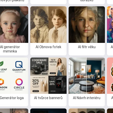
lmových plakátů
obrázků
AI generátor
AI Obnova fotek
AI filtr věku
A
miminka
 Generátor loga
AI tvůrce bannerů
AI Návrh interiéru
A