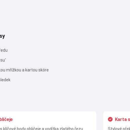
ásy
ředu
ásu'
ckou mřížkou a kartou skóre
sledek
bličeje
Karta 
s klíčové body obličeje a vodítka zlatého řezu
Stylové pře