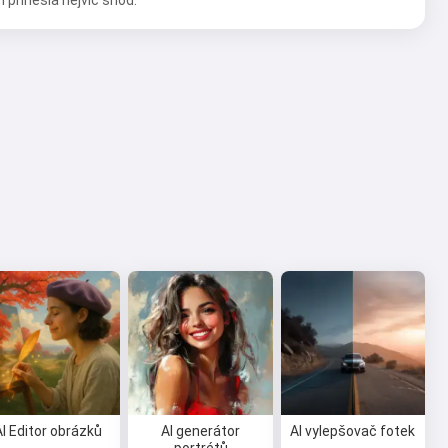
 přinesla nejvíc shod.
AI Editor obrázků
AI generátor
AI vylepšovač fotek