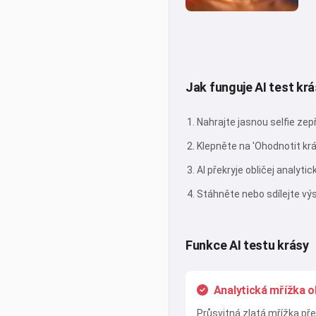
Jak funguje AI test kr
Nahrajte jasnou selfie zep
Klepněte na 'Ohodnotit kr
AI překryje obličej analyti
Stáhněte nebo sdílejte vý
Funkce AI testu krásy
Analytická mřížka o
Průsvitná zlatá mřížka pře