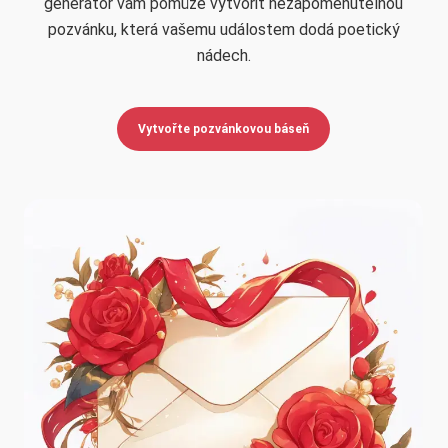
generátor vám pomůže vytvořit nezapomenutelnou
pozvánku, která vašemu událostem dodá poetický
nádech.
Vytvořte pozvánkovou báseň