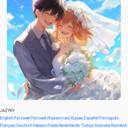
JAZYKY
English
Русский
Русский (Казахстан)
Қазақ
Español
Português
Français
Deutsch
Italiano
Polski
Nederlands
Türkçe
Svenska
Română