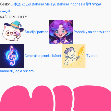
Česky
日本語
العربيّة
Bahasa Melayu
Bahasa Indonesia
हिंदी
עברית
فارسی
NAŠE PROJEKTY
Studijní pomoc
Pohádky na dobrou noc
Generátor písní a básní
Tvorba
bannerů, log a reklam