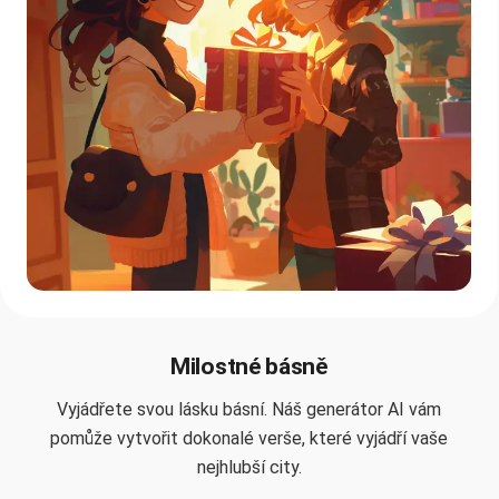
Milostné básně
Vyjádřete svou lásku básní. Náš generátor AI vám
pomůže vytvořit dokonalé verše, které vyjádří vaše
nejhlubší city.