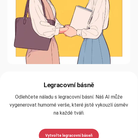
Legracovní básně
Odlehčete náladu s legracovní básní. Náš AI může
vygenerovat humorné verše, které jistě vykouzlí úsměv
na každé tváři.
Vytvořte legracovní báseň