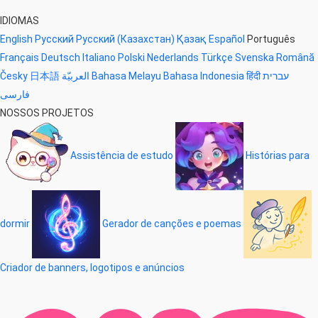
IDIOMAS
English
Русский
Русский (Казахстан)
Қазақ
Español
Português
Français
Deutsch
Italiano
Polski
Nederlands
Türkçe
Svenska
Română
Česky
日本語
العربيّة
Bahasa Melayu
Bahasa Indonesia
हिंदी
עברית
فارسی
NOSSOS PROJETOS
Assistência de estudo
Histórias para
dormir
Gerador de canções e poemas
Criador de banners, logotipos e anúncios