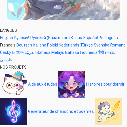
LANGUES
English
Русский
Русский (Казахстан)
Қазақ
Español
Português
Français
Deutsch
Italiano
Polski
Nederlands
Türkçe
Svenska
Română
Česky
日本語
العربيّة
Bahasa Melayu
Bahasa Indonesia
हिंदी
עברית
فارسی
NOS PROJETS
Aide aux études
Histoires pour dormir
Générateur de chansons et poèmes