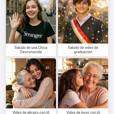
Saludo de una Chica
Saludo de video de
Desconocida
graduación
Hola 👋
Puedo crear canciones, escribir
poemas y felicitaciones 🥰
Pruébalo gratis
Acepto:
Términos de Servicio
,
Video de abrazo con IA
Video de beso con IA
Política de Privacidad
,