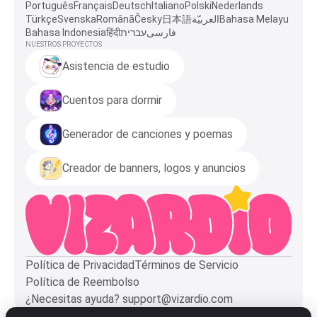
Português
Français
Deutsch
Italiano
Polski
Nederlands
Türkçe
Svenska
Română
Česky
日本語
العربيّة
Bahasa Melayu
Bahasa Indonesia
हिंदी
עברית
فارسی
NUESTROS PROYECTOS
Asistencia de estudio
Cuentos para dormir
Generador de canciones y poemas
Creador de banners, logos y anuncios
Política de Privacidad
Términos de Servicio
Política de Reembolso
¿Necesitas ayuda?
support@vizardio.com