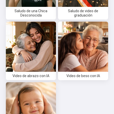
Saludo de una Chica
Saludo de video de
Desconocida
graduación
Hola 👋
Puedo crear canciones, escribir
poemas y felicitaciones 🥰
Pruébalo gratis
Video de abrazo con IA
Video de beso con IA
Acepto:
Términos de Servicio
,
Política de Privacidad
,
Política de Reembolso