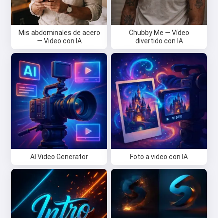
Mis abdominales de acero
Chubby Me — Vídeo
— Video con IA
divertido con IA
AI Video Generator
Foto a video con IA