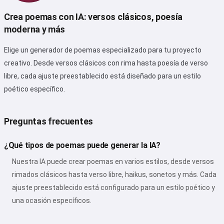
Crea poemas con IA: versos clásicos, poesía
moderna y más
Pruébalo gratis
Elige un generador de poemas especializado para tu proyecto
creativo. Desde versos clásicos con rima hasta poesía de verso
Acepto:
Términos de Servicio
,
libre, cada ajuste preestablecido está diseñado para un estilo
Política de Privacidad
,
poético específico.
Política de Reembolso
Preguntas frecuentes
¿Qué tipos de poemas puede generar la IA?
Nuestra IA puede crear poemas en varios estilos, desde versos
rimados clásicos hasta verso libre, haikus, sonetos y más. Cada
ajuste preestablecido está configurado para un estilo poético y
una ocasión específicos.