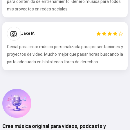
para contenido de entrenamiento. Genero música para todos
mis proyectos en redes sociales.
🦁
Jake M.
Hola 👋
Puedo crear canciones, escribir
Genial para crear música personalizada para presentaciones y
poemas y felicitaciones 🥰
proyectos de video. Mucho mejor que pasar horas buscando la
pista adecuada en bibliotecas libres de derechos.
Pruébalo gratis
Acepto:
Términos de Servicio
,
Política de Privacidad
,
Política de Reembolso
Crea música original para videos, podcasts y