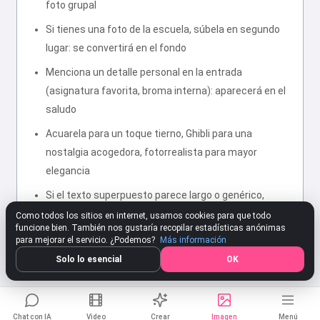
foto grupal
Si tienes una foto de la escuela, súbela en segundo
lugar: se convertirá en el fondo
Menciona un detalle personal en la entrada
(asignatura favorita, broma interna): aparecerá en el
saludo
Acuarela para un toque tierno, Ghibli para una
nostalgia acogedora, fotorrealista para mayor
elegancia
Si el texto superpuesto parece largo o genérico,
vuelve a generar: la IA ofrece variaciones
Como todos los sitios en internet, usamos cookies para que todo
funcione bien. También nos gustaría recopilar estadísticas anónimas
para mejorar el servicio. ¿Podemos?
Más información
Solo lo esencial
OK
Chat con IA
Video
Crear
Imagen
Menú