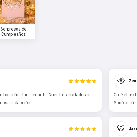
Sorpresas de
Cumpleaños
🐝
Geor
n de boda fue tan elegante! Nuestros invitados no
Creé el tex
rmosa redacción.
Sonó perfe
🐯
Jaso