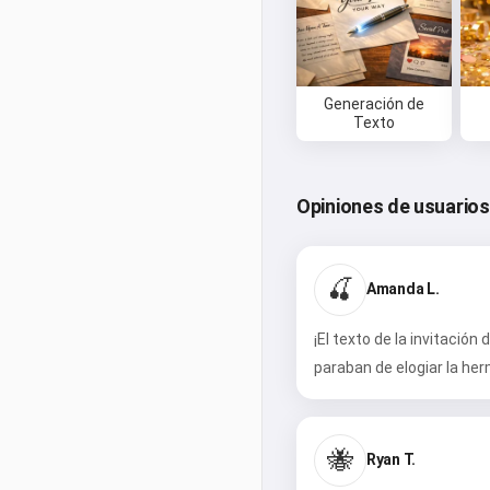
Generación de
Texto
Opiniones de usuarios
🍒
Amanda L.
¡El texto de la invitació
paraban de elogiar la he
🐝
Ryan T.