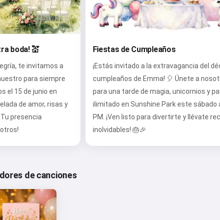
tra boda! 💒
Fiestas de Cumpleaños
egría, te invitamos a
¡Estás invitado a la extravagancia del d
nuestro para siempre
cumpleaños de Emma! 🎈 Únete a nosot
 el 15 de junio en
para una tarde de magia, unicornios y pa
elada de amor, risas y
ilimitado en Sunshine Park este sábado a
 ¡Tu presencia
PM. ¡Ven listo para divertirte y llévate r
sotros!
inolvidables! 🎂🎉
adores de canciones