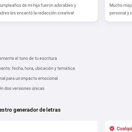
 cumpleaños de mi hija fueron adorables y
Mucho mejor
padres les encantó la redacción creativa!
personal y 
Hola 👋
Puedo crear canciones, escribir
emente el tono de tu escritura
poemas y felicitaciones 🥰
evento: fecha, hora, ubicación y temática
onal para un impacto emocional
Pruébalo gratis
tén dos versiones únicas
estro generador de letras
Acepto:
Términos de Servicio
,
Política de Privacidad
,
Política de Reembolso
Cualqui