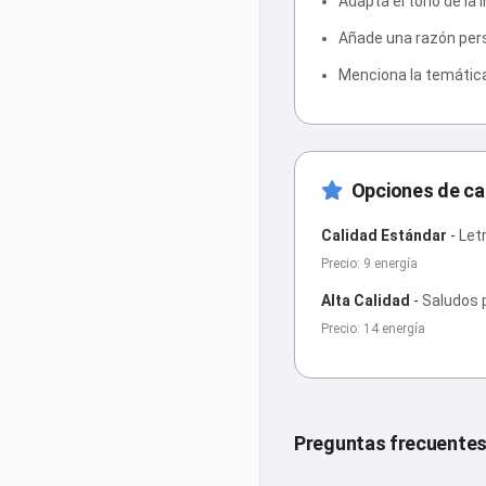
Adapta el tono de la 
Añade una razón perso
Menciona la temática
Opciones de ca
Calidad Estándar
-
Let
Precio: 9 energía
Alta Calidad
-
Saludos 
Precio: 14 energía
Preguntas frecuente