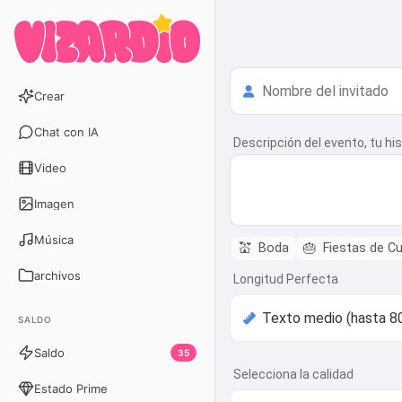
Crear
Chat con IA
Descripción del evento, tu his
Video
Imagen
Música
💒
Boda
🎂
Fiestas de C
archivos
Longitud Perfecta
SALDO
Saldo
35
Selecciona la calidad
Estado Prime