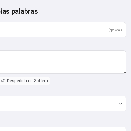
pias palabras
(opcional)
👶
Despedida de Soltera