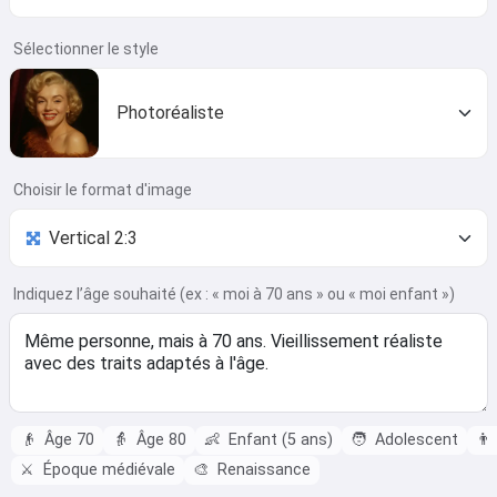
Sélectionner le style
Photoréaliste
Choisir le format d'image
Indiquez l’âge souhaité (ex : « moi à 70 ans » ou « moi enfant »)
👴
Âge 70
👵
Âge 80
👶
Enfant (5 ans)
🧑
Adolescent
👨
⚔️
Époque médiévale
🎨
Renaissance