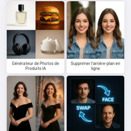
Salut 👋
Je peux créer des chansons, écrire
des poèmes et faire des
félicitations 🥰
Essayez gratuitement
Générateur de Photos de
Supprimer l'arrière-plan en
Produits IA
ligne
J'accepte :
Conditions d’utilisation
,
Politique de confidentialité
,
Politique de remboursement