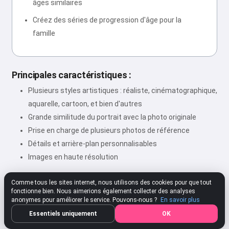
âges similaires
Créez des séries de progression d'âge pour la
famille
Principales caractéristiques :
Plusieurs styles artistiques : réaliste, cinématographique,
aquarelle, cartoon, et bien d'autres
Grande similitude du portrait avec la photo originale
Prise en charge de plusieurs photos de référence
Détails et arrière-plan personnalisables
Images en haute résolution
Comme tous les sites internet, nous utilisons des cookies pour que tout
fonctionne bien. Nous aimerions également collecter des analyses
★★★★★
4.80
312 Paramètres
Évaluer
anonymes pour améliorer le service. Pouvons-nous ?
En savoir plus
Essentiels uniquement
OK