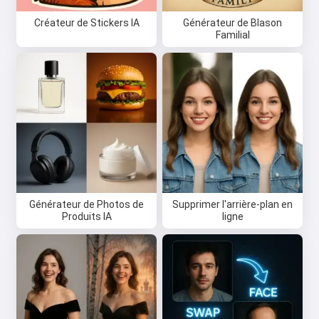
Créateur de Stickers IA
Générateur de Blason
Familial
Salut 👋
Je peux créer des chansons, écrire
des poèmes et faire des
félicitations 🥰
Essayez gratuitement
Générateur de Photos de
Supprimer l'arrière-plan en
Produits IA
ligne
J'accepte :
Conditions d’utilisation
,
Politique de confidentialité
,
Politique de remboursement