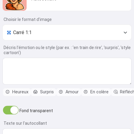
Choisir le format d'image
Décris l'émotion ou le style (par ex. : 'en train de rire', 'surpris', 'style
cartoon')
😊
Heureux
😱
Surpris
😍
Amour
😠
En colère
🤔
Réfléch
Fond transparent
Texte sur l'autocollant