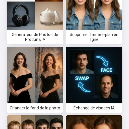
des poèmes et faire des
félicitations 🥰
Générateur de Photos de
Supprimer l'arrière-plan en
Essayez gratuitement
Produits IA
ligne
J'accepte :
Conditions d’utilisation
,
Politique de confidentialité
,
Politique de remboursement
Changer le fond de la photo
Échange de visages IA