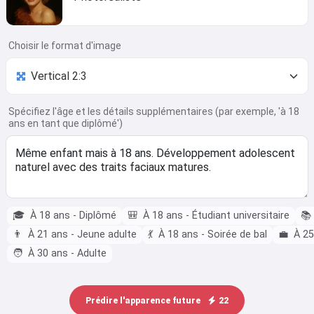
Choisir le format d'image
Spécifiez l'âge et les détails supplémentaires (par exemple, 'à 18
ans en tant que diplômé')
🎓
À 18 ans - Diplômé
🎒
À 18 ans - Étudiant universitaire
📚
👨
À 21 ans - Jeune adulte
💃
À 18 ans - Soirée de bal
💼
À 25
🧑
À 30 ans - Adulte
Prédire l'apparence future
22