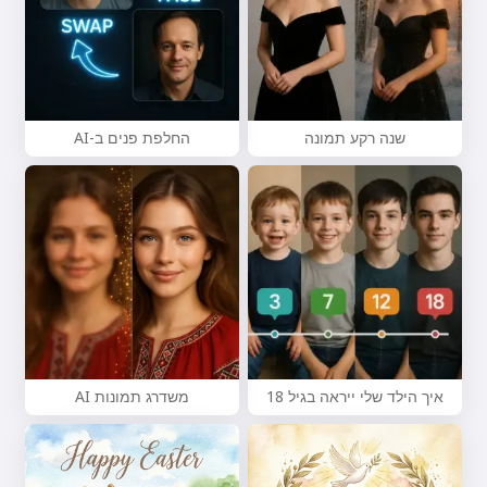
אני יכול ליצור שירים, לכתוב שירים
וברכות 🥰
שנה רקע תמונה
החלפת פנים ב-AI
נסה בחינם
אני מקבל:
תנאי שירות
,
מדיניות פרטיות
,
מדיניות החזרים
איך הילד שלי ייראה בגיל 18
משדרג תמונות AI