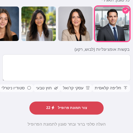
כל סגנון:
תאגידי
בקשות אופציונליות (לבוש, רקע)
👔
חליפה קלאסית
👚
עסקי קז'ואל
🌿
חוץ טבעי
⚪
סטודיו ניטרלי
צור תמונת פרופיל
22
העלה סלפי ברור ובחר סגנון לתמונת הפרופיל