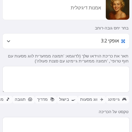
אמנות דיגיטלית
בחר יחס גובה-רוחב
תאר את כריכת הוידאו שלך (לדוגמא: 'תמונה ממזערית לווג מסעות עם
חוף טרופי', 'תמונה ממזערית גיימינג עם סצנת פעולה')
🎮
גיימינג
✈️
ווג מסעות
🍳
בישול
📚
מדריך
😱
תגובה
🎵
מו
טקסט על הכריכה