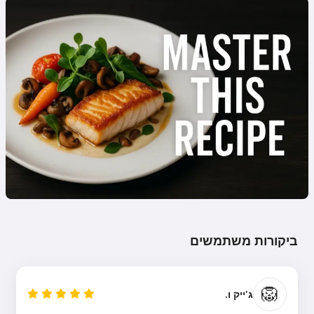
ביקורות משתמשים
🦁
ג'ייק ו.