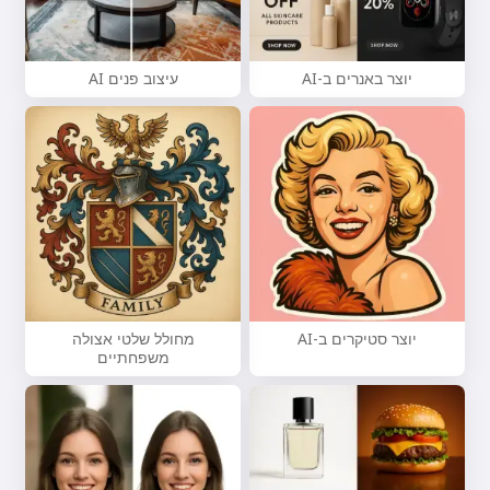
יוצר באנרים ב-AI
עיצוב פנים AI
היי 👋
יוצר סטיקרים ב-AI
מחולל שלטי אצולה
משפחתיים
אני יכול ליצור שירים, לכתוב שירים
וברכות 🥰