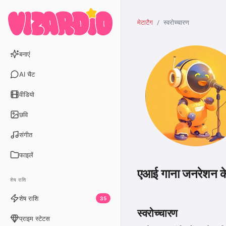
मेटाटैग
स्वरोच्चारण
बनाएं
AI चैट
वीडियो
छवि
संगीत
फाइलें
एआई गाना जनरेशन क
शेष राशि
शेष राशि
35
स्वरोच्चारण
प्राइम स्टेटस