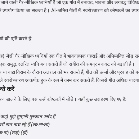
 जाने वाली गैर-मौखिक ध्वनियाँ हैं जो एक गीत में बनावट, भावना और लयबद्ध विविधता
 में उपयोग किया जा सकता है। AI-जनित गीतों में, स्वरोच्चारण को कोष्ठकों का उ
ं की पूर्ति करते हैं:
 जैसी गैर-मौखिक ध्वनियाँ एक गीत में भावनात्मक गहराई और अभिव्यक्ति जोड़ स
एक समृद्ध, स्तरित ध्वनि बना सकते हैं जो संगीत की समग्र बनावट को बढ़ाती है।
ीच या वाद्य विराम के दौरान अंतराल को भर सकते हैं, गीत की ऊर्जा और प्रवाह को 
ले स्वरोच्चारण आकर्षक हुक के रूप में काम कर सकते हैं, जिससे गीत अधिक यादग
से करें
ण डालने के लिए, बस उन्हें कोष्ठकों में जोड़ें। यहाँ कुछ उदाहरण दिए गए हैं:
नमस्ते 👋
(ऊह) मुझे तुम्हारी मुस्कान पसंद है
मैं गाने बना सकता हूँ, कविताएँ और शुभकामनाएँ
री रात नाच रहे हैं (ला-ला-ला)
लिख सकता हूँ 🥰
ा-ना) (ऊह) (हाँ)