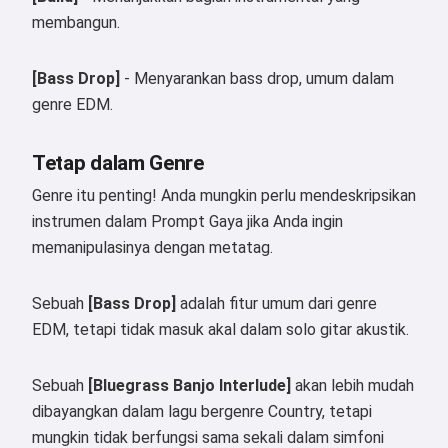
membangun.
[Bass Drop]
- Menyarankan bass drop, umum dalam
genre EDM.
Hai 👋
Tetap dalam Genre
Saya bisa membuat lagu, menulis
Genre itu penting! Anda mungkin perlu mendeskripsikan
puisi, dan ucapan selamat 🥰
instrumen dalam Prompt Gaya jika Anda ingin
memanipulasinya dengan metatag.
Coba gratis
Sebuah
[Bass Drop]
adalah fitur umum dari genre
EDM, tetapi tidak masuk akal dalam solo gitar akustik.
Saya menerima:
Ketentuan Layanan
,
Kebijakan Privasi
,
Sebuah
[Bluegrass Banjo Interlude]
akan lebih mudah
Kebijakan Pengembalian Dana
dibayangkan dalam lagu bergenre Country, tetapi
mungkin tidak berfungsi sama sekali dalam simfoni