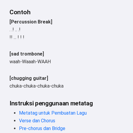
Contoh
[Percussion Break]
. .! .. .!
!! ... ! ! !
[sad trombone]
waah-Waaah-WAAH
[chugging guitar]
chuka-chuka-chuka-chuka
Instruksi penggunaan metatag
Metatag untuk Pembuatan Lagu
Verse dan Chorus
Pre-chorus dan Bridge