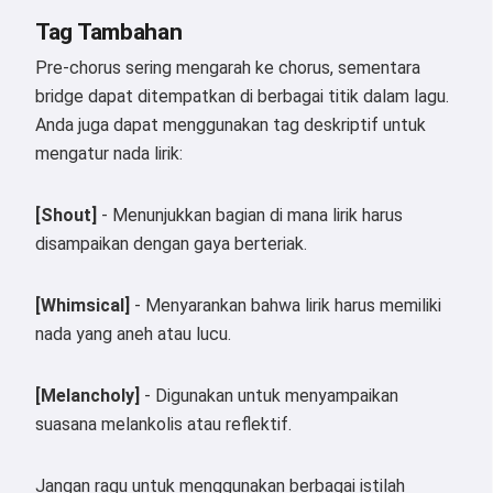
Tag Tambahan
Saya menerima:
Ketentuan Layanan
,
Kebijakan Privasi
,
Pre-chorus sering mengarah ke chorus, sementara
Kebijakan Pengembalian Dana
bridge dapat ditempatkan di berbagai titik dalam lagu.
Anda juga dapat menggunakan tag deskriptif untuk
mengatur nada lirik:
[Shout]
- Menunjukkan bagian di mana lirik harus
disampaikan dengan gaya berteriak.
[Whimsical]
- Menyarankan bahwa lirik harus memiliki
nada yang aneh atau lucu.
[Melancholy]
- Digunakan untuk menyampaikan
suasana melankolis atau reflektif.
Jangan ragu untuk menggunakan berbagai istilah