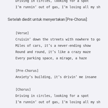
    Driving in circles, looking for a spot

    I’m runnin’ out of gas, I’m losing all my shots

Setelah diedit untuk menyertakan [Pre-Chorus]:
    [Verse]

    Cruisin’ down the streets with nowhere to go

    Miles of cars, it’s a never-ending show

    Round and round, it’s like a crazy maze

    Every parking space, a mirage, a haze

Hai 👋
Saya bisa membuat lagu, menulis
    [Pre-Chorus]

puisi, dan ucapan selamat 🥰
    Anxiety’s building, it’s drivin’ me insane

    [Chorus]

    Driving in circles, looking for a spot

Coba gratis
    I’m runnin’ out of gas, I’m losing all my shots
