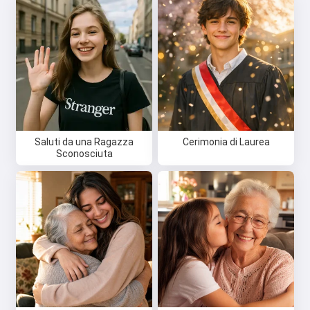
Saluti da una Ragazza
Cerimonia di Laurea
Sconosciuta
Ciao 👋
Posso creare canzoni, scrivere
poesie e auguri 🥰
Provalo gratis