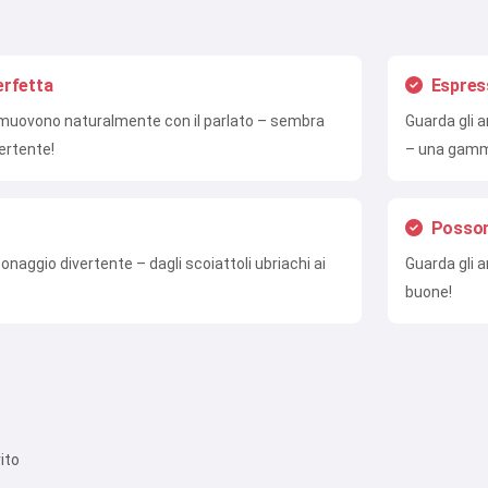
Politica sulla Privacy
,
Politica di Rimborso
erfetta
Espress
i muovono naturalmente con il parlato – sembra
Guarda gli a
ertente!
– una gamm
Posson
onaggio divertente – dagli scoiattoli ubriachi ai
Guarda gli a
buone!
ito