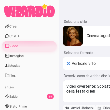
Seleziona stile
Crea
Cinematograf
Chat AI
Video
Seleziona formato
Immagine
Musica
files
Descrivi cosa dovrebbe dire l
SALDO
Saldo
35
Stato Prime
🐿️
Amici Ubriachi
🐹
Cric