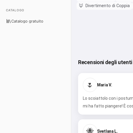
🦊
Divertimento di Coppia
CATALOGO
Catalogo gratuito
Recensioni degli utenti
🌷
Maria V.
Lo scoiattolo con i postum
mi ha fatto piangere! È cos
🐝
Svetlana L.