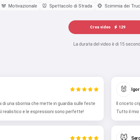
🐼
Motivazionale
🐭
Spettacolo di Strada
🐵
Scimmia dei Trucc
Crea video
129
La durata del video è di 15 second
🐰
Igor
i di una sbornia che mette in guardia sulle feste
Il criceto cr
ì realistico e le espressioni sono perfette!
Tutto il mio
🐭
Serg