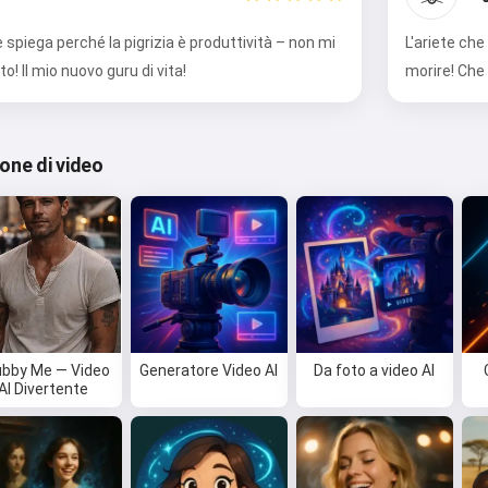
e spiega perché la pigrizia è produttività – non mi
L'ariete che
o! Il mio nuovo guru di vita!
morire! Che
ione di video
bby Me — Video
Generatore Video AI
Da foto a video AI
AI Divertente