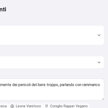
nti
ssica
🦁
Leone Vanitoso
🐰
Coniglio Rapper Vegano