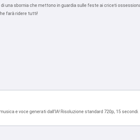
 di una sbornia che mettono in guardia sulle feste ai criceti ossessionati
e farà ridere tutti!
Ciao 👋
Posso creare canzoni, scrivere
poesie e auguri 🥰
 musica e voce generati dall'IA! Risoluzione standard 720p, 15 secondi.
Provalo gratis
Accetto:
Termini di Servizio
,