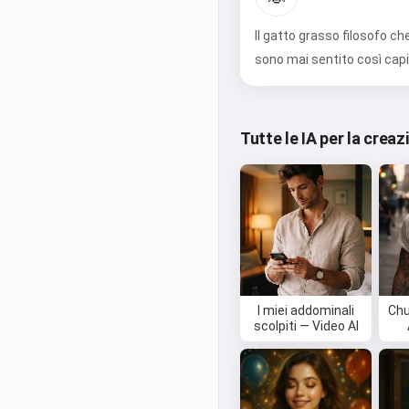
Il gatto grasso filosofo ch
sono mai sentito così capit
Tutte le IA per la creaz
I miei addominali
Chu
scolpiti — Video AI