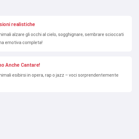
ioni realistiche
nimali alzare gli occhi al cielo, sogghignare, sembrare scioccati
a emotiva completa!
o Anche Cantare!
nimali esibirsi in opera, rap o jazz – voci sorprendentemente