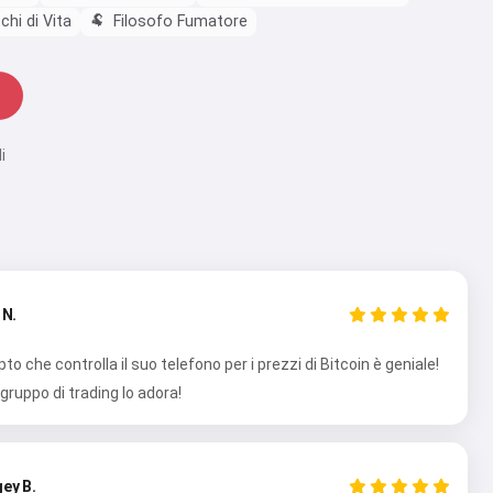
hi di Vita
🐏
Filosofo Fumatore
i
 N.
ipto che controlla il suo telefono per i prezzi di Bitcoin è geniale!
 gruppo di trading lo adora!
ey B.