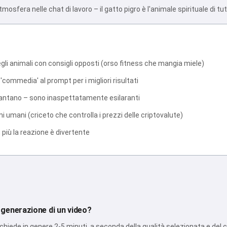
tmosfera nelle chat di lavoro – il gatto pigro è l'animale spirituale di tut
egli animali con consigli opposti (orso fitness che mangia miele)
 'commedia' al prompt per i migliori risultati
 cantano – sono inaspettatamente esilaranti
mi umani (criceto che controlla i prezzi delle criptovalute)
, più la reazione è divertente
 generazione di un video?
chiede in genere 2-5 minuti, a seconda della qualità selezionata e del c