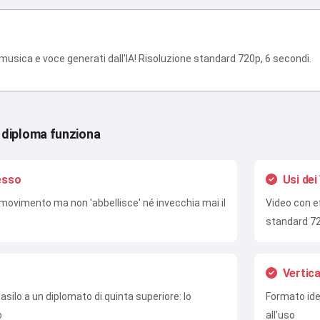
Provalo gratis
 musica e voce generati dall'IA! Risoluzione standard 720p, 6 secondi.
Accetto:
Termini di Servizio
,
Politica sulla Privacy
,
Politica di Rimborso
 diploma funziona
tesso
Usi dei
 il movimento ma non 'abbellisce' né invecchia mai il
Video con ef
standard 72
Vertica
'asilo a un diplomato di quinta superiore: lo
Formato ide
o
all'uso