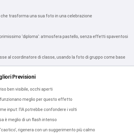
e che trasforma una sua foto in una celebrazione
 primissimo 'diploma': atmosfera pastello, senza effetti spaventosi
asse al coordinatore di classe, usando la foto di gruppo come base
gliori Previsioni
iso ben visibile, occhi aperti
6) funzionano meglio per questo effetto
me input: l'IA potrebbe confondere i volti
sa è meglio di un flash intenso
o 'caotico', rigenera con un suggerimento più calmo