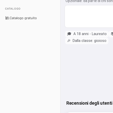
Opzionale: da parte di chi son
CATALOGO
Catalogo gratuito
🎓
A 18 anni - Laureato

🎉
Dalla classe: gioioso
Recensioni degli utenti