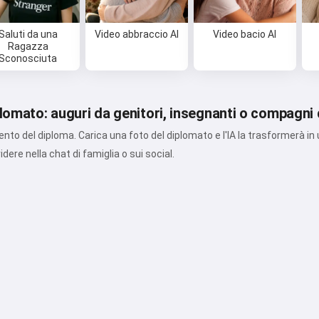
Saluti da una
Video abbraccio AI
Video bacio AI
Ragazza
Sconosciuta
plomato: auguri da genitori, insegnanti o compagni 
nto del diploma. Carica una foto del diplomato e l'IA la trasformerà in
idere nella chat di famiglia o sui social.
Ciao 👋
Posso creare canzoni, scrivere
poesie e auguri 🥰