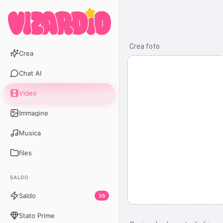
Crea foto
Crea
Chat AI
Video
Immagine
Musica
files
SALDO
Saldo
35
Stato Prime