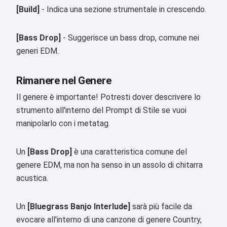
[Build]
- Indica una sezione strumentale in crescendo.
[Bass Drop]
- Suggerisce un bass drop, comune nei
generi EDM.
Ciao 👋
Rimanere nel Genere
Posso creare canzoni, scrivere
Il genere è importante! Potresti dover descrivere lo
poesie e auguri 🥰
strumento all'interno del Prompt di Stile se vuoi
manipolarlo con i metatag.
Provalo gratis
Un
[Bass Drop]
è una caratteristica comune del
genere EDM, ma non ha senso in un assolo di chitarra
acustica.
Accetto:
Termini di Servizio
,
Politica sulla Privacy
,
Politica di Rimborso
Un
[Bluegrass Banjo Interlude]
sarà più facile da
evocare all'interno di una canzone di genere Country,