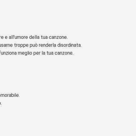
re e all'umore della tua canzone.
sarne troppe può renderla disordinata.
funziona meglio per la tua canzone.
emorabile.
.