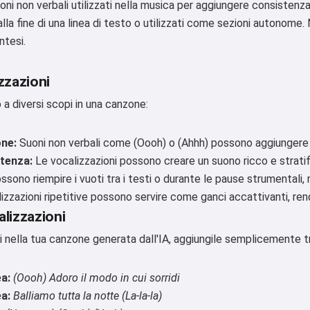
oni non verbali utilizzati nella musica per aggiungere consisten
 o alla fine di una linea di testo o utilizzati come sezioni autonom
ntesi.
zzazioni
 a diversi scopi in una canzone:
one:
Suoni non verbali come (Oooh) o (Ahhh) possono aggiungere 
tenza:
Le vocalizzazioni possono creare un suono ricco e stratif
sono riempire i vuoti tra i testi o durante le pause strumentali, 
izzazioni ripetitive possono servire come ganci accattivanti, re
lizzazioni
ni nella tua canzone generata dall'IA, aggiungile semplicemente t
Ciao 👋
ea:
(Oooh) Adoro il modo in cui sorridi
Posso creare canzoni, scrivere
ea:
Balliamo tutta la notte (La-la-la)
poesie e auguri 🥰