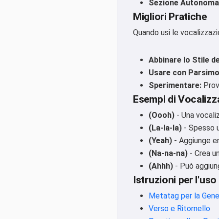
Sezione Autonoma
Migliori Pratiche
Quando usi le vocalizzazi
Abbinare lo Stile d
Usare con Parsimo
Sperimentare:
Prova
Esempi di Vocalizz
(Oooh)
- Una vocali
(La-la-la)
- Spesso u
(Yeah)
- Aggiunge en
(Na-na-na)
- Crea u
(Ahhh)
- Può aggiun
Istruzioni per l'uso
Metatag per la Gene
Verso e Ritornello