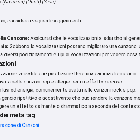
:
(Na-na-na) (Oooh) (Yeah)
oni, considera i seguenti suggerimenti:
Provalo gratis
ella Canzone:
Assicurati che le vocalizzazioni si adattino al gene
nia:
Sebbene le vocalizzazioni possano migliorare una canzone, u
Accetto:
Termini di Servizio
,
Politica sulla Privacy
,
 diversi posizionamenti e tipi di vocalizzazioni per vedere cosa 
Politica di Rimborso
azioni
zzazione versatile che può trasmettere una gamma di emozioni.
sata nelle canzoni pop e allegre per un effetto giocoso.
fasi ed energia, comunemente usata nelle canzoni rock e pop.
n gancio ripetitivo e accattivante che può rendere la canzone m
gere un effetto calmante o drammatico a seconda del contesto
 dei meta tag
razione di Canzoni