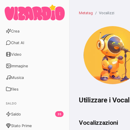
Metatag
Vocalizzi
Crea
Chat AI
Video
Immagine
Musica
files
Utilizzare i Voca
SALDO
Saldo
35
Vocalizzazioni
Stato Prime